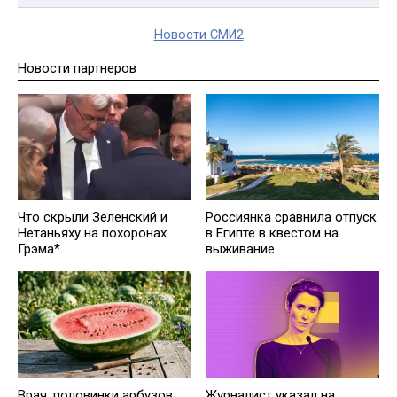
Новости СМИ2
Новости партнеров
Что скрыли Зеленский и
Россиянка сравнила отпуск
Нетаньяху на похоронах
в Египте в квестом на
Грэма*
выживание
Врач: половинки арбузов
Журналист указал на