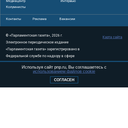
Медиацентр
Интервью
Колумнисты
Контакты
Реклама
Вакансии
© «Парламентская газета», 2026 г.
Карта сайта
Электронное периодическое издание
«Парламентская газета» зарегистрировано в
Федеральной службе по надзору в сфере
связи, информационных технологий и
Используя сайт pnp.ru, Вы соглашаетесь с
массовых коммуникаций (Роскомнадзор) 05
использованием файлов cookie
августа 2011 года. 18+
СОГЛАСЕН
Свидетельство о регистрации Эл № ФС77-
46097
Учредитель — АНО «Парламентская газета»
Исполняющий обязанности главного
редактора — Абдуллаев М.Р.
Тел.: +7 (495) 637–69–79 E-mail:
pg@pnp.ru
«Парламентская газета» - официальное еженедельное издание