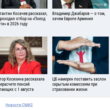
тантин Косачев рассказал,
Владимир Джабаров — о том,
проходил отбор на «Поезд
зачем Европе Армения
ти» в 2026 году
тор Косихина рассказала
ЦБ намерен поставить заслон
рерасчете пенсий
скрытым комиссиям при
тающих с 1 августа
страховании жизни
Новости СМИ2