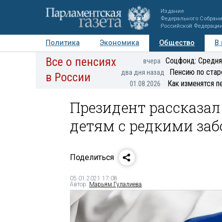
Издание
Федерального Собран
Российской Федераци
Политика
Экономика
Общество
В
Все о пенсиях
Фото
Авторы
Персоны
Мнения
Регионы
Соцфонд: Средня
вчера
Пенсию по стар
два дня назад
в России
Как изменятся п
01.08.2026
Президент рассказа
детям с редкими за
Поделиться
05.01.2021 17:08
Автор:
Марьям Гулалиева