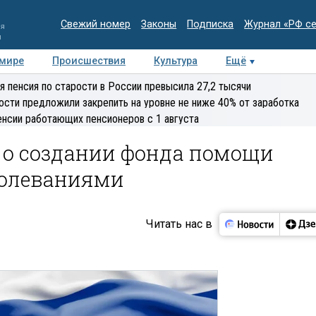
Свежий номер
Законы
Подписка
Журнал «РФ с
ия
и
 мире
Происшествия
Культура
Ещё
Медиацентр
Интервью
Колумнисты
Делова
я пенсия по старости в России превысила 27,2 тысячи
эксперт
ости предложили закрепить на уровне не ниже 40% от заработка
енсии работающих пенсионеров с 1 августа
л о создании фонда помощи
болеваниями
Читать нас в