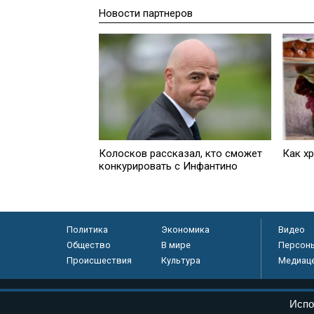
Новости партнеров
Колосков рассказал, кто сможет
Как х
конкурировать с Инфантино
Политика
Экономика
Видео
Общество
В мире
Персон
Происшествия
Культура
Медиац
© «Парламентская газета», 2026 г.
Испо