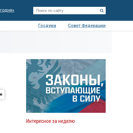
егодня»
Госдума
Совет Федерации
я
Авто
Недвижимость
Технологии
иза
Интересное за неделю