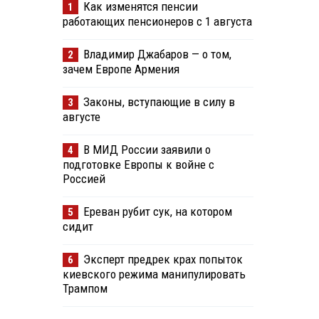
Как изменятся пенсии
1
работающих пенсионеров с 1 августа
Владимир Джабаров — о том,
2
зачем Европе Армения
Законы, вступающие в силу в
3
августе
В МИД России заявили о
4
подготовке Европы к войне с
Россией
Ереван рубит сук, на котором
5
сидит
Эксперт предрек крах попыток
6
киевского режима манипулировать
Трампом