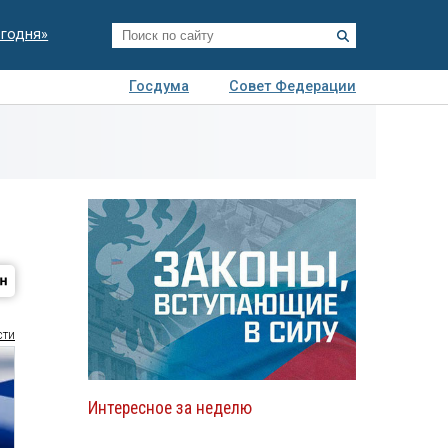
егодня»
Госдума
Совет Федерации
я
Авто
Недвижимость
Технологии
иза
сти
Интересное за неделю