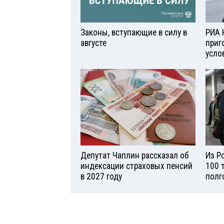
Законы, вступающие в силу в
РИА 
августе
приг
усло
Депутат Чаплин рассказал об
Из Р
индексации страховых пенсий
100 
в 2027 году
полг