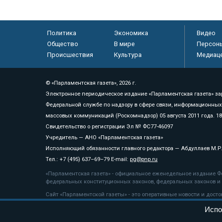
Политика
Экономика
Видео
Общество
В мире
Персон
Происшествия
Культура
Медиац
© «Парламентская газета», 2026 г.
Электронное периодическое издание «Парламентская газета» за
Федеральной службе по надзору в сфере связи, информационных
массовых коммуникаций (Роскомнадзор) 05 августа 2011 года. 1
Свидетельство о регистрации Эл № ФС77-46097
Учредитель — АНО «Парламентская газета»
Исполняющий обязанности главного редактора — Абдуллаев М.Р
Тел.: +7 (495) 637–69–79 E-mail:
pg@pnp.ru
«Парламентская газета» - официальное еженедельное издание Фе
федеральных конституционных законов, федеральных законов и а
Сайт «Парламентской газеты» - это оперативные новости и дост
«Парламентской газеты» активная ссылка на pnp.ru обязательна.
Испо
На информационном ресурсе применяются
рекомендательные т