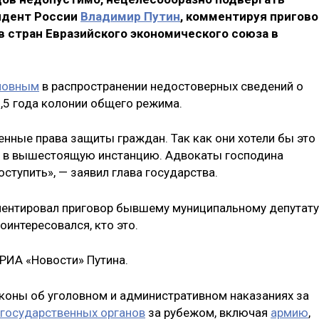
идент России
Владимир Путин
, комментируя пригово
в стран Евразийского экономического союза в
новным
в распространении недостоверных сведений о
8,5 года колонии общего режима.
нные права защиты граждан. Так как они хотели бы это
е, в вышестоящую инстанцию. Адвокаты господина
ступить», — заявил глава государства.
мментировал приговор бывшему муниципальному депутату
оинтересовался, кто это.
т РИА «Новости» Путина.
аконы об уголовном и административном наказаниях за
государственных органов
за рубежом, включая
армию
,