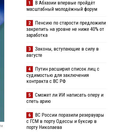
В Абхазии впервые пройдёт
1
масштабный молодёжный форум
Пенсию по старости предложили
2
закрепить на уровне не ниже 40% от
заработка
Законы, вступающие в силу в
3
августе
Путин расширил список лиц с
4
судимостью для заключения
контракта с ВС РФ
Сможет ли ИИ написать оперу и
5
спеть арию
ВС России поразили резервуары
6
с ГСМ в порту Одессы и буксир в
ти
порту Николаева