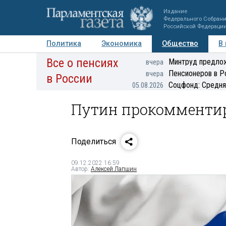
Издание
Федерального Собран
Российской Федераци
Политика
Экономика
Общество
В
Все о пенсиях
Фото
Авторы
Персоны
Мнения
Регионы
Минтруд предлож
вчера
Пенсионеров в Р
вчера
в России
Соцфонд: Средня
05.08.2026
Путин прокомменти
Поделиться
09.12.2022 16:59
Автор:
Алексей Лапшин