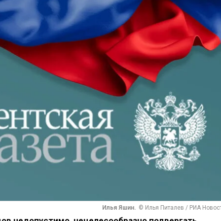
Илья Яшин.
© Илья Питалев / РИА Новос
ов недопустимо, нецелесообразно подвергать