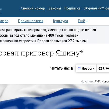
Свежий номер
Законы
Подписка
Журнал «РФ с
ия
и
 мире
Происшествия
Культура
Ещё
Медиацентр
Интервью
Колумнисты
Делова
ил расширить категории лиц, имеющих право на две пенсии
эксперт
оссии за год стало меньше на 409 тысяч человек
я пенсия по старости в России превысила 27,2 тысячи
ровал приговор Яшину*
Читать нас в
Источник:
РИА Ново