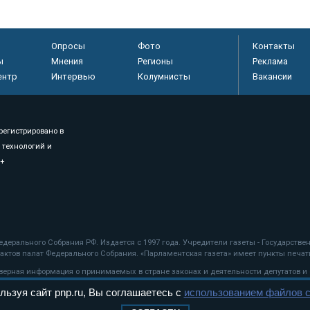
Опросы
Фото
Контакты
ы
Мнения
Регионы
Реклама
ентр
Интервью
Колумнисты
Вакансии
регистрировано в
 технологий и
8+
.
дерального Собрания РФ. Издается с 1997 года. Учредители газеты - Государств
ктов палат Федерального Собрания. «Парламентская газета» имеет пункты печати
оверная информация о принимаемых в стране законах и деятельности депутатов и
льзуя сайт pnp.ru, Вы соглашаетесь с
использованием файлов c
ехнологии