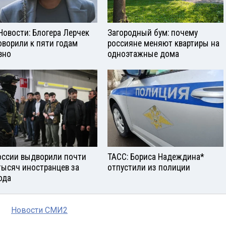
Новости: Блогера Лерчек
Загородный бум: почему
оворили к пяти годам
россияне меняют квартиры на
вно
одноэтажные дома
оссии выдворили почти
ТАСС: Бориса Надеждина*
тысяч иностранцев за
отпустили из полиции
ода
Новости СМИ2