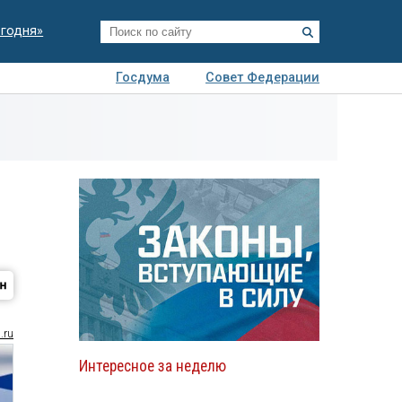
егодня»
Госдума
Совет Федерации
я
Авто
Недвижимость
Технологии
иза
.ru
Интересное за неделю