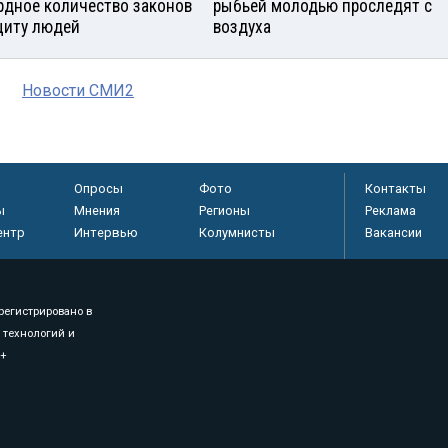
рдное количество законов
рыбьей молодью проследят с
щиту людей
воздуха
Новости СМИ2
Опросы
Фото
Контакты
ы
Мнения
Регионы
Реклама
ентр
Интервью
Колумнисты
Вакансии
регистрировано в
 технологий и
8+
.