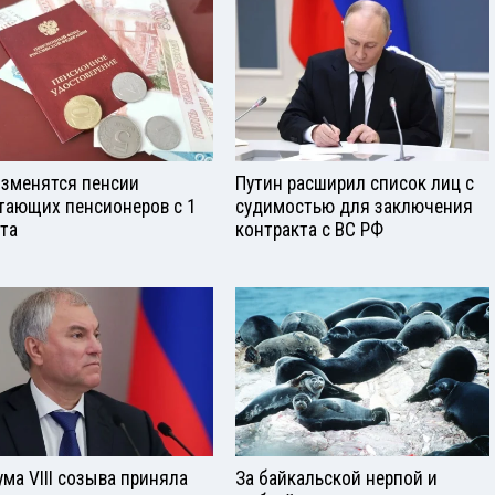
изменятся пенсии
Путин расширил список лиц с
тающих пенсионеров с 1
судимостью для заключения
ста
контракта с ВС РФ
ума VIII созыва приняла
За байкальской нерпой и