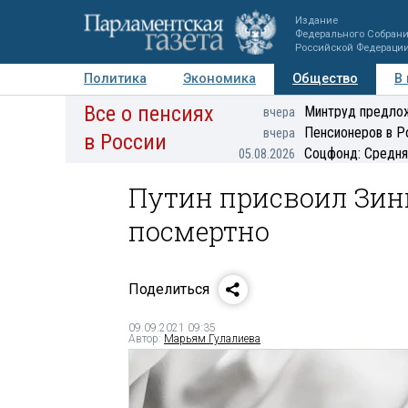
Издание
Федерального Собран
Российской Федераци
Политика
Экономика
Общество
В
Все о пенсиях
Фото
Авторы
Персоны
Мнения
Регионы
Минтруд предлож
вчера
Пенсионеров в Р
вчера
в России
Соцфонд: Средня
05.08.2026
Путин присвоил Зини
посмертно
Поделиться
09.09.2021 09:35
Автор:
Марьям Гулалиева