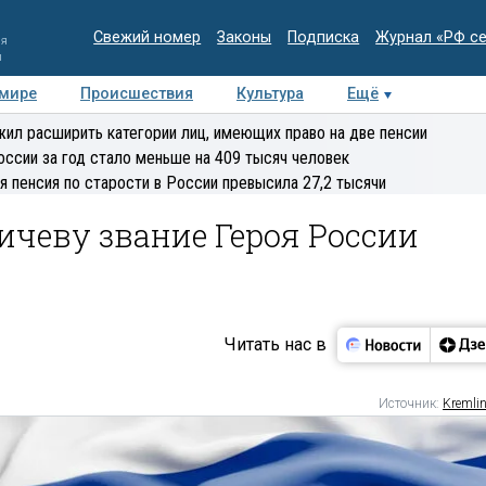
Свежий номер
Законы
Подписка
Журнал «РФ с
ия
и
 мире
Происшествия
Культура
Ещё
Медиацентр
Интервью
Колумнисты
Делова
ил расширить категории лиц, имеющих право на две пенсии
эксперт
оссии за год стало меньше на 409 тысяч человек
я пенсия по старости в России превысила 27,2 тысячи
чеву звание Героя России
Читать нас в
Источник:
Kremlin