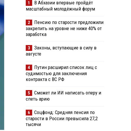
В Абхазии впервые пройдёт
1
масштабный молодёжный форум
Пенсию по старости предложили
2
закрепить на уровне не ниже 40% от
заработка
Законы, вступающие в силу в
3
августе
Путин расширил список лиц с
4
судимостью для заключения
контракта с ВС РФ
Сможет ли ИИ написать оперу и
5
спеть арию
Соцфонд: Средняя пенсия по
6
старости в России превысила 27,2
тысячи