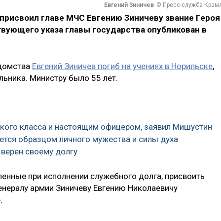
Евгений Зиничев
© Пресс-служба Крем
присвоил главе МЧС Евгению Зиничеву звание Героя
твующего указа главы государства опубликован в
едомства
Евгений Зиничев погиб на учениях в Норильске
,
ьника. Министру было 55 лет.
кого класса и настоящим офицером, заявил Мишустин
нется образцом личного мужества и силы духа
 верен своему долгу
вленные при исполнении служебного долга, присвоить
енералу армии Зиничеву Евгению Николаевичу
.