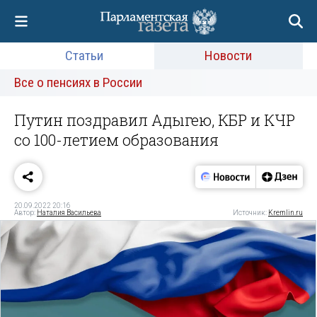
Статьи
Новости
Все о пенсиях в России
Путин поздравил Адыгею, КБР и КЧР
со 100-летием образования
20.09.2022 20:16
Автор:
Наталия Васильева
Источник:
Kremlin.ru