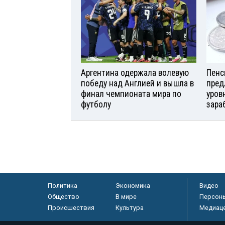
Аргентина одержала волевую
Пенс
победу над Англией и вышла в
пред
финал чемпионата мира по
уров
футболу
зара
Политика
Экономика
Видео
Общество
В мире
Персон
Происшествия
Культура
Медиац