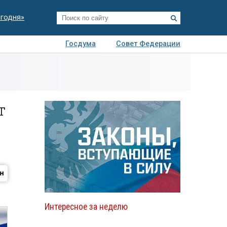
егодня»
Госдума
Совет Федерации
я
Авто
Недвижимость
Технологии
иза
т
Интересное за неделю