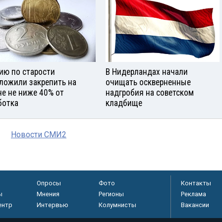
ию по старости
В Нидерландах начали
ложили закрепить на
очищать оскверненные
не не ниже 40% от
надгробия на советском
ботка
кладбище
Новости СМИ2
Опросы
Фото
Контакты
ы
Мнения
Регионы
Реклама
ентр
Интервью
Колумнисты
Вакансии