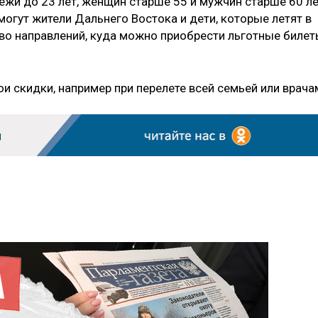
ежи до 23 лет, женщин старше 55 и мужчин старше 60 ле
огут жители Дальнего Востока и дети, которые летят в
тво направлений, куда можно приобрести льготные билет
и скидки, например при перелете всей семьей или врача