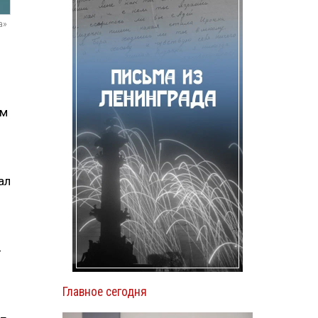
а»
ем
ал
-
Главное сегодня