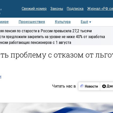
Свежий номер
Законы
Подписка
Журнал «РФ с
ия
и
 мире
Происшествия
Культура
Ещё
Медиацентр
Интервью
Колумнисты
Делова
яя пенсия по старости в России превысила 27,2 тысячи
эксперт
сти предложили закрепить на уровне не ниже 40% от заработка
енсии работающих пенсионеров с 1 августа
ь проблему с отказом от льго
м
Читать нас в