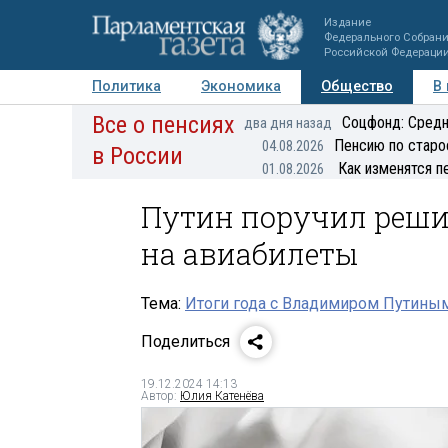
Издание
Федерального Собран
Российской Федераци
Политика
Экономика
Общество
В
Все о пенсиях
Фото
Авторы
Персоны
Мнения
Регионы
Соцфонд: Средн
два дня назад
Пенсию по старо
04.08.2026
в России
Как изменятся п
01.08.2026
Путин поручил решит
на авиабилеты
Тема:
Итоги года с Владимиром Путины
Поделиться
19.12.2024 14:13
Автор:
Юлия Катенёва