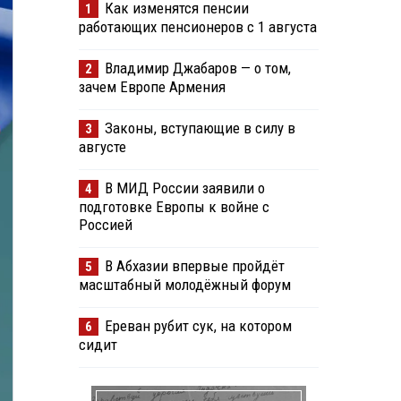
Как изменятся пенсии
1
работающих пенсионеров с 1 августа
Владимир Джабаров — о том,
2
зачем Европе Армения
Законы, вступающие в силу в
3
августе
В МИД России заявили о
4
подготовке Европы к войне с
Россией
В Абхазии впервые пройдёт
5
масштабный молодёжный форум
Ереван рубит сук, на котором
6
сидит