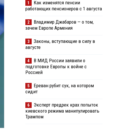
Как изменятся пенсии
1
работающих пенсионеров с 1 августа
Владимир Джабаров — о том,
2
зачем Европе Армения
Законы, вступающие в силу в
3
августе
В МИД России заявили о
4
подготовке Европы к войне с
Россией
Ереван рубит сук, на котором
5
сидит
Эксперт предрек крах попыток
6
киевского режима манипулировать
Трампом