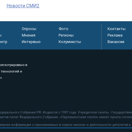
Новости СМИ2
Опросы
Фото
Контакты
ы
Мнения
Регионы
Реклама
ентр
Интервью
Колумнисты
Вакансии
регистрировано в
 технологий и
8+
.
дерального Собрания РФ. Издается с 1997 года. Учредители газеты - Государств
ктов палат Федерального Собрания. «Парламентская газета» имеет пункты печати
оверная информация о принимаемых в стране законах и деятельности депутатов и