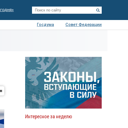
егодня»
Госдума
Совет Федерации
я
Авто
Недвижимость
Технологии
иза
Интересное за неделю