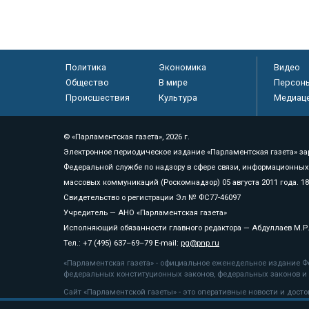
Политика
Экономика
Видео
Общество
В мире
Персон
Происшествия
Культура
Медиац
© «Парламентская газета», 2026 г.
Электронное периодическое издание «Парламентская газета» за
Федеральной службе по надзору в сфере связи, информационных
массовых коммуникаций (Роскомнадзор) 05 августа 2011 года. 1
Свидетельство о регистрации Эл № ФС77-46097
Учредитель — АНО «Парламентская газета»
Исполняющий обязанности главного редактора — Абдуллаев М.Р
Тел.: +7 (495) 637–69–79 E-mail:
pg@pnp.ru
«Парламентская газета» - официальное еженедельное издание Фе
федеральных конституционных законов, федеральных законов и а
Сайт «Парламентской газеты» - это оперативные новости и дост
«Парламентской газеты» активная ссылка на pnp.ru обязательна.