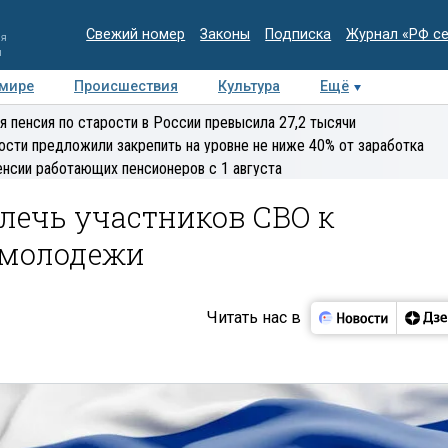
Свежий номер
Законы
Подписка
Журнал «РФ с
ия
и
 мире
Происшествия
Культура
Ещё
Медиацентр
Интервью
Колумнисты
Делова
я пенсия по старости в России превысила 27,2 тысячи
эксперт
ости предложили закрепить на уровне не ниже 40% от заработка
енсии работающих пенсионеров с 1 августа
лечь участников СВО к
 молодежи
Читать нас в