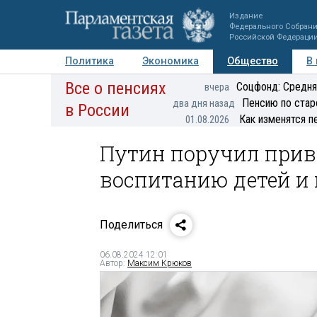
Издание
Федерального Собран
Российской Федераци
Политика
Экономика
Общество
В
Все о пенсиях
Фото
Авторы
Персоны
Мнения
Регионы
Соцфонд: Средня
вчера
Пенсию по стар
два дня назад
в России
Как изменятся п
01.08.2026
Путин поручил прив
воспитанию детей и
Поделиться
06.08.2024 12:01
Автор:
Максим Крюков