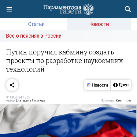
Статьи
Новости
Все о пенсиях в России
Путин поручил кабмину создать
проекты по разработке наукоемких
технологий
01.08.2024 15:27
Автор:
Екатерина Логачева
Источник:
Kremlin.ru