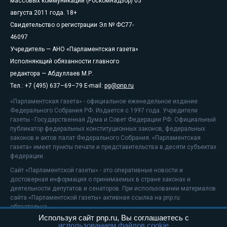
массовых коммуникаций (Роскомнадзор) 05
августа 2011 года. 18+
Свидетельство о регистрации Эл № ФС77-
46097
Учредитель — АНО «Парламентская газета»
Исполняющий обязанности главного
редактора — Абдуллаев М.Р.
Тел.: +7 (495) 637–69–79 E-mail:
pg@pnp.ru
«Парламентская газета» - официальное еженедельное издание
Федерального Собрания РФ. Издается с 1997 года. Учредители
газеты - Государственная Дума и Совет Федерации РФ. Официальный
публикатор федеральных конституционных законов, федеральных
законов и актов палат Федерального Собрания. «Парламентская
газета» имеет пункты печати и представительства в десяти субъектах
федерации.
Сайт «Парламентской газеты» - это оперативные новости и
достоверная информация о принимаемых в стране законах и
деятельности депутатов и сенаторов. При использовании материалов
сайта «Парламентской газеты» активная ссылка на pnp.ru
обязательна.
Используя сайт pnp.ru, Вы соглашаетесь с
На информационном ресурсе применяются
рекомендательные
использованием файлов cookie