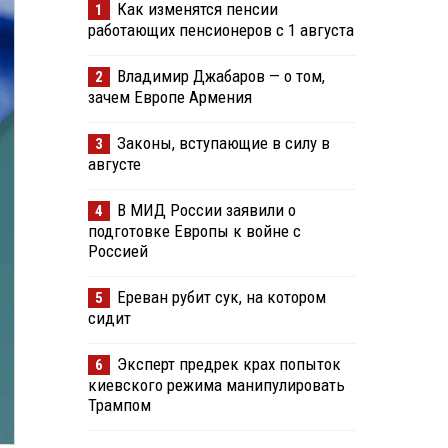
Как изменятся пенсии
1
работающих пенсионеров с 1 августа
Владимир Джабаров — о том,
2
зачем Европе Армения
Законы, вступающие в силу в
3
августе
В МИД России заявили о
4
подготовке Европы к войне с
Россией
Ереван рубит сук, на котором
5
сидит
Эксперт предрек крах попыток
6
киевского режима манипулировать
Трампом