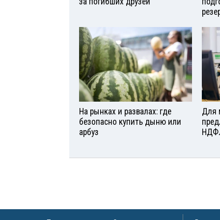
за погибших друзей
подг
резе
На рынках и развалах: где
Для 
безопасно купить дыню или
пред
арбуз
НДФ