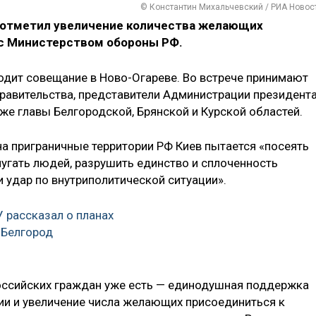
© Константин Михальчевский / РИА Новос
отметил увеличение количества желающих
с Министерством обороны РФ.
одит совещание в Ново-Огареве. Во встрече принимают
Правительства, представители Администрации президента
же главы Белгородской, Брянской и Курской областей.
на приграничные территории РФ Киев пытается «посеять
пугать людей, разрушить единство и сплоченность
и удар по внутриполитической ситуации».
 рассказал о планах
 Белгород
 российских граждан уже есть — единодушная поддержка
мии и увеличение числа желающих присоединиться к