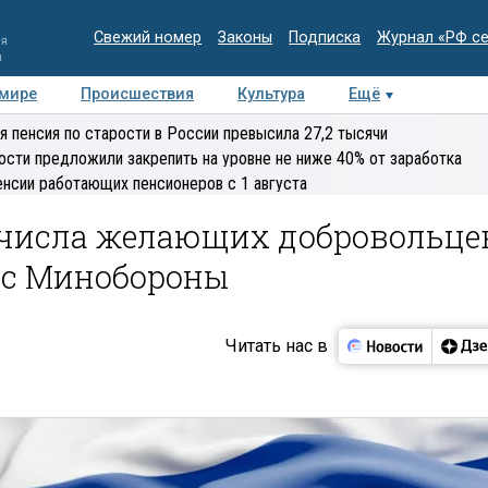
Свежий номер
Законы
Подписка
Журнал «РФ с
ия
и
 мире
Происшествия
Культура
Ещё
Медиацентр
Интервью
Колумнисты
Делова
я пенсия по старости в России превысила 27,2 тысячи
эксперт
ости предложили закрепить на уровне не ниже 40% от заработка
енсии работающих пенсионеров с 1 августа
 числа желающих добровольце
 с Минобороны
Читать нас в