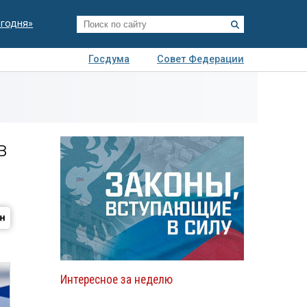
егодня»
Госдума
Совет Федерации
я
Авто
Недвижимость
Технологии
иза
в
Интересное за неделю