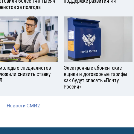
отовили более 140 тысяч
поддержке развития ИИ
рвистов за полгода
молодых специалистов
Электронные абонентские
ложили снизить ставку
ящики и договорные тарифы:
Л
как будут спасать «Почту
России»
Новости СМИ2