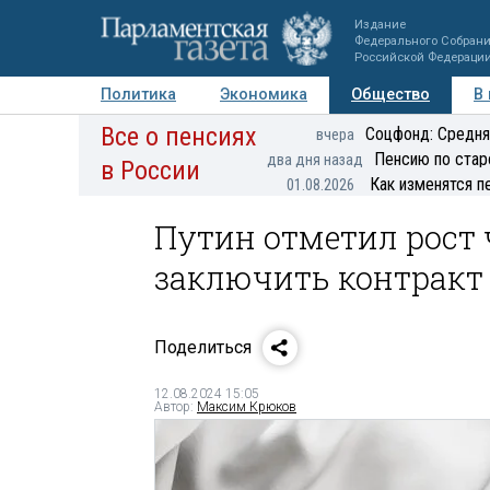
Издание
Федерального Собран
Российской Федераци
Политика
Экономика
Общество
В
Все о пенсиях
Фото
Авторы
Персоны
Мнения
Регионы
Соцфонд: Средня
вчера
Пенсию по стар
два дня назад
в России
Как изменятся п
01.08.2026
Путин отметил рост
заключить контракт
Поделиться
12.08.2024 15:05
Автор:
Максим Крюков