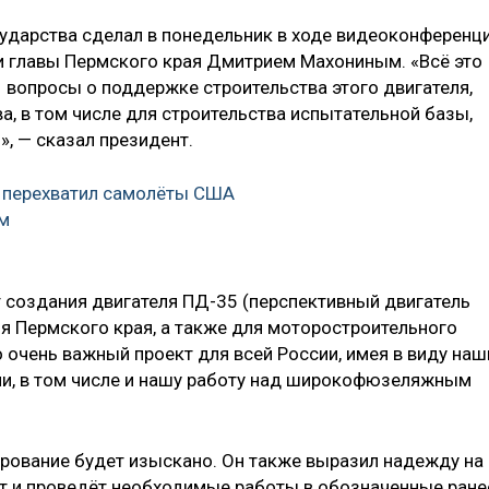
ударства сделал в понедельник в ходе видеоконференц
 главы Пермского края Дмитрием Махониным. «Всё это
И вопросы о поддержке строительства этого двигателя,
а, в том числе для строительства испытательной базы,
, — сказал президент.
7 перехватил самолёты США
м
т создания двигателя ПД-35 (перспективный двигатель
ля Пермского края, а также для моторостроительного
о очень важный проект для всей России, имея в виду наш
ии, в том числе и нашу работу над широкофюзеляжным
ирование будет изыскано. Он также выразил надежду на
дёт и проведёт необходимые работы в обозначенные ране