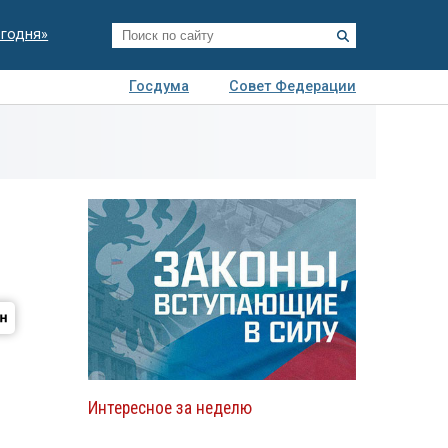
егодня»
Госдума
Совет Федерации
я
Авто
Недвижимость
Технологии
иза
Интересное за неделю