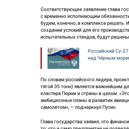
Соответствующее заявление глава гос
с временно исполняющим обязанности
будем, конечно, в комплексе решать. 
создании условий для его производств
испытательных стендов, будут решены»
Российский Су-2
над Чёрным море
По словам российского лидера, проек
тягой 35 тонн) является важнейшим д
кластера Перми и страны в целом. «Эт
амбициозные планы в развитии авиац
самолётом», — подчеркнул Путин.
Глава государства заявил, что финанс
то, что и само предприятие не подве