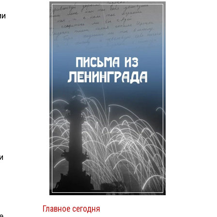
ии
и
Главное сегодня
е