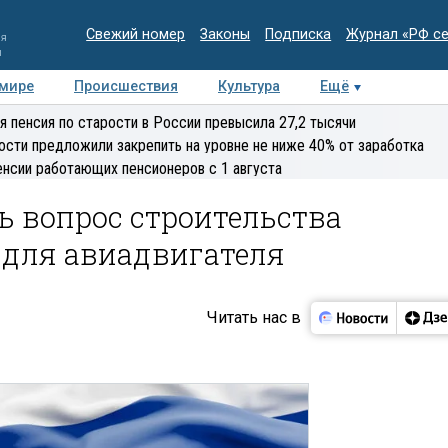
Свежий номер
Законы
Подписка
Журнал «РФ с
ия
и
 мире
Происшествия
Культура
Ещё
Медиацентр
Интервью
Колумнисты
Делова
я пенсия по старости в России превысила 27,2 тысячи
эксперт
ости предложили закрепить на уровне не ниже 40% от заработка
енсии работающих пенсионеров с 1 августа
ь вопрос строительства
 для авиадвигателя
Читать нас в