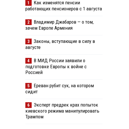
Как изменятся пенсии
1
работающих пенсионеров с 1 августа
Владимир Джабаров — о том,
2
зачем Европе Армения
Законы, вступающие в силу в
3
августе
В МИД России заявили о
4
подготовке Европы к войне с
Россией
Ереван рубит сук, на котором
5
сидит
Эксперт предрек крах попыток
6
киевского режима манипулировать
Трампом