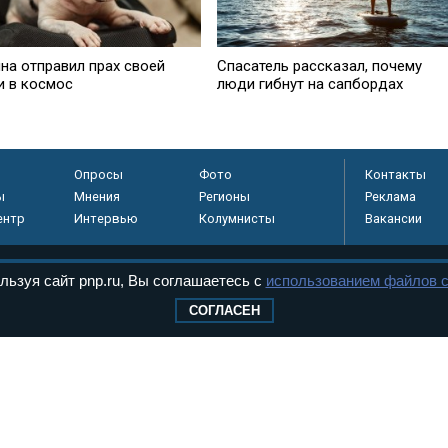
на отправил прах своей
Спасатель рассказал, почему
и в космос
люди гибнут на сапбордах
Опросы
Фото
Контакты
ы
Мнения
Регионы
Реклама
ентр
Интервью
Колумнисты
Вакансии
льзуя сайт pnp.ru, Вы соглашаетесь с
использованием файлов c
регистрировано в
СОГЛАСЕН
 технологий и
8+
.