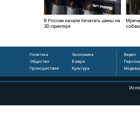
В России начали печатать шины на
Мужчи
3D-принтере
собак
Политика
Экономика
Видео
Общество
В мире
Персон
Происшествия
Культура
Медиац
© «Парламентская газета», 2026 г.
Испо
Электронное периодическое издание «Парламентская газета» за
Федеральной службе по надзору в сфере связи, информационных
массовых коммуникаций (Роскомнадзор) 05 августа 2011 года. 1
Свидетельство о регистрации Эл № ФС77-46097
Учредитель — АНО «Парламентская газета»
Исполняющий обязанности главного редактора — Абдуллаев М.Р
Тел.: +7 (495) 637–69–79 E-mail:
pg@pnp.ru