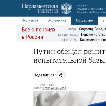
Издание
Федерального Собран
Российской Федераци
Политика
Экономика
Общество
В
Все о пенсиях
Фото
Авторы
Персоны
Мнения
Регионы
Соцфонд: Средня
вчера
Пенсию по стар
два дня назад
в России
Как изменятся п
01.08.2026
Путин обещал решит
испытательной базы
Поделиться
17.08.2020 14:46
Автор:
Алёна Анисимова