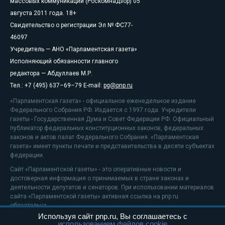
массовых коммуникаций (Роскомнадзор) 05
августа 2011 года. 18+
Свидетельство о регистрации Эл № ФС77-
46097
Учредитель — АНО «Парламентская газета»
Исполняющий обязанности главного
редактора — Абдуллаев М.Р.
Тел.: +7 (495) 637–69–79 E-mail:
pg@pnp.ru
«Парламентская газета» - официальное еженедельное издание
Федерального Собрания РФ. Издается с 1997 года. Учредители
газеты - Государственная Дума и Совет Федерации РФ. Официальный
публикатор федеральных конституционных законов, федеральных
законов и актов палат Федерального Собрания. «Парламентская
газета» имеет пункты печати и представительства в десяти субъектах
федерации.
Сайт «Парламентской газеты» - это оперативные новости и
достоверная информация о принимаемых в стране законах и
деятельности депутатов и сенаторов. При использовании материалов
сайта «Парламентской газеты» активная ссылка на pnp.ru
обязательна.
Используя сайт pnp.ru, Вы соглашаетесь с
На информационном ресурсе применяются
рекомендательные
использованием файлов cookie