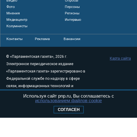
Видео
Опросы
Фото
Персоны
Мнения
Регионы
Медиацентр
Интервью
Колумнисты
Контакты
Реклама
Вакансии
© «Парламентская газета», 2026 г.
Карта сайта
Электронное периодическое издание
«Парламентская газета» зарегистрировано в
Федеральной службе по надзору в сфере
связи, информационных технологий и
массовых коммуникаций (Роскомнадзор) 05
Используя сайт pnp.ru, Вы соглашаетесь с
использованием файлов cookie
августа 2011 года. 18+
Свидетельство о регистрации Эл № ФС77-
СОГЛАСЕН
46097
Учредитель — АНО «Парламентская газета»
Исполняющий обязанности главного