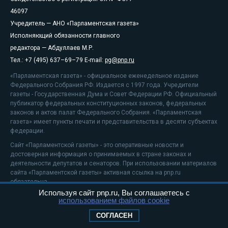
46097
Учредитель — АНО «Парламентская газета»
Исполняющий обязанности главного
редактора — Абдуллаев М.Р.
Тел.: +7 (495) 637–69–79 E-mail:
pg@pnp.ru
«Парламентская газета» - официальное еженедельное издание
Федерального Собрания РФ. Издается с 1997 года. Учредители
газеты - Государственная Дума и Совет Федерации РФ. Официальный
публикатор федеральных конституционных законов, федеральных
законов и актов палат Федерального Собрания. «Парламентская
газета» имеет пункты печати и представительства в десяти субъектах
федерации.
Сайт «Парламентской газеты» - это оперативные новости и
достоверная информация о принимаемых в стране законах и
деятельности депутатов и сенаторов. При использовании материалов
сайта «Парламентской газеты» активная ссылка на pnp.ru
обязательна.
Используя сайт pnp.ru, Вы соглашаетесь с
На информационном ресурсе применяются
рекомендательные
использованием файлов cookie
технологии
Положение о защите персональных данных
СОГЛАСЕН