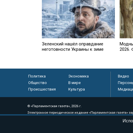
Зеленский нашёл оправдание
Модны
неготовности Украины к зиме
2026.
Политика
Экономика
Видео
Общество
В мире
Персон
Происшествия
Культура
Медиац
© «Парламентская газета», 2026 г.
Электронное периодическое издание «Парламентская газета» за
Федеральной службе по надзору в сфере связи, информационных
Испо
массовых коммуникаций (Роскомнадзор) 05 августа 2011 года. 1
Свидетельство о регистрации Эл № ФС77-46097