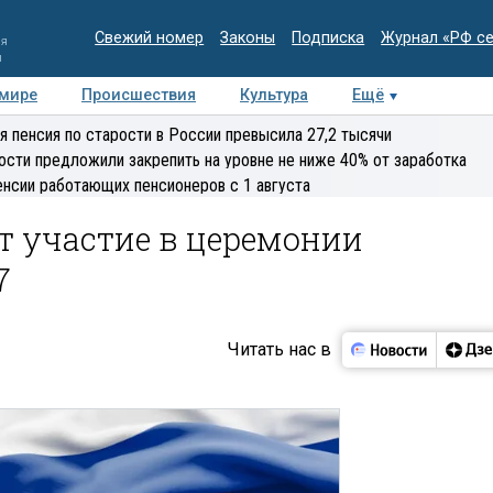
Свежий номер
Законы
Подписка
Журнал «РФ с
ия
и
 мире
Происшествия
Культура
Ещё
Медиацентр
Интервью
Колумнисты
Делова
я пенсия по старости в России превысила 27,2 тысячи
эксперт
ости предложили закрепить на уровне не ниже 40% от заработка
енсии работающих пенсионеров с 1 августа
т участие в церемонии
7
Читать нас в