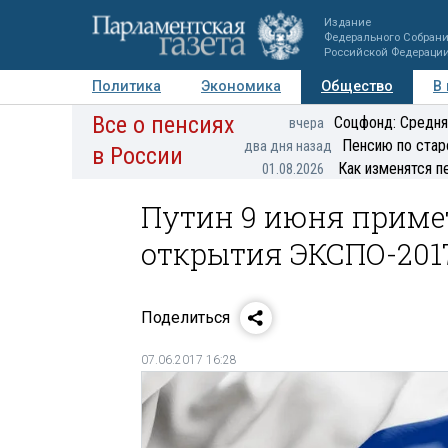
Издание
Федерального Собран
Российской Федераци
Политика
Экономика
Общество
В
Все о пенсиях
Фото
Авторы
Персоны
Мнения
Регионы
Соцфонд: Средня
вчера
Пенсию по стар
два дня назад
в России
Как изменятся п
01.08.2026
Путин 9 июня приме
открытия ЭКСПО-201
Поделиться
07.06.2017 16:28