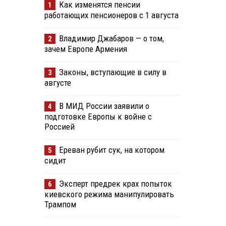
Как изменятся пенсии
1
работающих пенсионеров с 1 августа
Владимир Джабаров — о том,
2
зачем Европе Армения
Законы, вступающие в силу в
3
августе
В МИД России заявили о
4
подготовке Европы к войне с
Россией
Ереван рубит сук, на котором
5
сидит
Эксперт предрек крах попыток
6
киевского режима манипулировать
Трампом