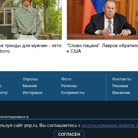
е тренды для мужчин - лето
"Слово пацана". Лавров обратил
 Фото
к США
Опросы
Фото
Контакты
ы
Мнения
Регионы
Реклама
ентр
Интервью
Колумнисты
Вакансии
регистрировано в
 технологий и
льзуя сайт pnp.ru, Вы соглашаетесь с
использованием файлов c
8+
СОГЛАСЕН