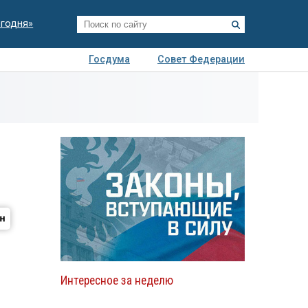
егодня»
Госдума
Совет Федерации
я
Авто
Недвижимость
Технологии
иза
Интересное за неделю