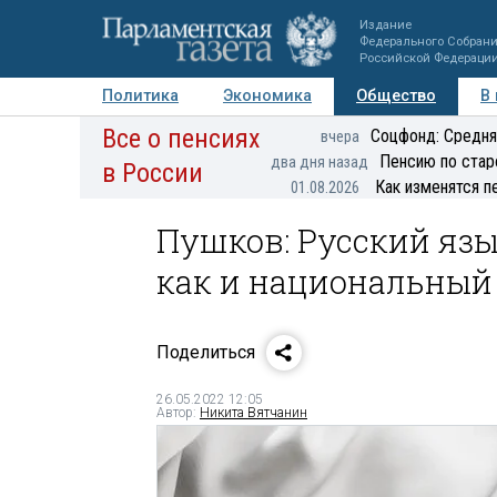
Издание
Федерального Собран
Российской Федераци
Политика
Экономика
Общество
В
Все о пенсиях
Фото
Авторы
Персоны
Мнения
Регионы
Соцфонд: Средня
вчера
Пенсию по стар
два дня назад
в России
Как изменятся п
01.08.2026
Пушков: Русский язы
как и национальный
Поделиться
26.05.2022 12:05
Автор:
Никита Вятчанин