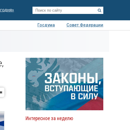
егодня»
Госдума
Совет Федерации
я
Авто
Недвижимость
Технологии
иза
,
Интересное за неделю