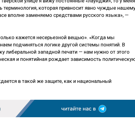
 Тверской улице я вижу постоянные «лаунджи», то у меня
ть терминология, которая привносит явно чуждые нашем
 все вполне заменяемо средствами русского языка», —
только кажется несерьезной вещью». «Когда мы
наем подчиняться логике другой системы понятий. В
у либеральной западной печати — нам нужно от этого
ческая и понятийная рождает зависимость политическую
ждается в такой же защите, как и национальный