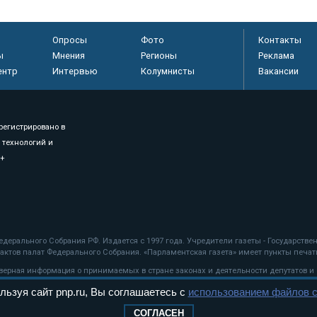
Опросы
Фото
Контакты
ы
Мнения
Регионы
Реклама
ентр
Интервью
Колумнисты
Вакансии
регистрировано в
 технологий и
8+
.
дерального Собрания РФ. Издается с 1997 года. Учредители газеты - Государств
ктов палат Федерального Собрания. «Парламентская газета» имеет пункты печати
оверная информация о принимаемых в стране законах и деятельности депутатов и
льзуя сайт pnp.ru, Вы соглашаетесь с
использованием файлов c
ехнологии
СОГЛАСЕН