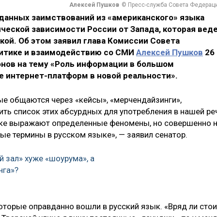
Алексей Пушков
© Пресс-служба Совета Федерац
вданных заимствований из «американского» языка
ческой зависимости России от Запада, которая вед
ой. Об этом заявил глава Комиссии Совета
итике и взаимодействию со СМИ
Алексей Пушков
26
ионов на тему «Роль информации в большом
е интернет-платформ в новой реальности».
ые общаются через «кейсы», «мерчендайзинги»,
ть список этих абсурдных для употребления в нашей ре
ыке выражают определенные феномены, но совершенно 
ые термины в русском языке», — заявил сенатор.
 зал» хуже «шоурума», а
нга»?
которые оправданно вошли в русский язык. «Вряд ли стои