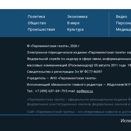
Политика
Экономика
Видео
Общество
В мире
Персон
Происшествия
Культура
Медиац
© «Парламентская газета», 2026 г.
Электронное периодическое издание «Парламентская газета» за
Федеральной службе по надзору в сфере связи, информационных
массовых коммуникаций (Роскомнадзор) 05 августа 2011 года. 1
Свидетельство о регистрации Эл № ФС77-46097
Учредитель — АНО «Парламентская газета»
Исполняющий обязанности главного редактора — Абдуллаев М.Р
Тел.: +7 (495) 637–69–79 E-mail:
pg@pnp.ru
«Парламентская газета» - официальное еженедельное издание Фе
федеральных конституционных законов, федеральных законов и а
Сайт «Парламентской газеты» - это оперативные новости и дост
«Парламентской газеты» активная ссылка на pnp.ru обязательна.
Испо
На информационном ресурсе применяются
рекомендательные т
Положение о защите персональных данных