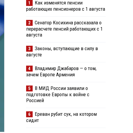
Как изменятся пенсии
1
работающих пенсионеров с 1 августа
Сенатор Косихина рассказала о
2
перерасчете пенсий работающих с 1
августа
Законы, вступающие в силу в
3
августе
Владимир Джабаров — о том,
4
зачем Европе Армения
В МИД России заявили о
5
подготовке Европы к войне с
Россией
Ереван рубит сук, на котором
6
сидит