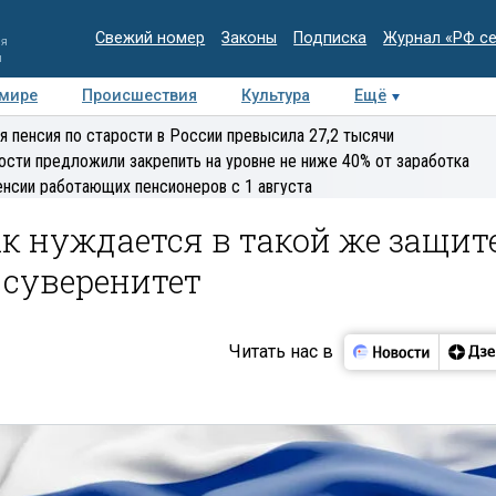
Свежий номер
Законы
Подписка
Журнал «РФ с
ия
и
 мире
Происшествия
Культура
Ещё
Медиацентр
Интервью
Колумнисты
Делова
я пенсия по старости в России превысила 27,2 тысячи
эксперт
ости предложили закрепить на уровне не ниже 40% от заработка
енсии работающих пенсионеров с 1 августа
к нуждается в такой же защите
 суверенитет
Читать нас в