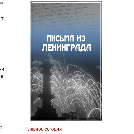
ии
ет
чи
не
т
Главное сегодня