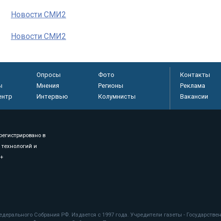
Новости СМИ2
Новости СМИ2
Опросы
Фото
Контакты
ы
Мнения
Регионы
Реклама
ентр
Интервью
Колумнисты
Вакансии
регистрировано в
 технологий и
8+
.
дерального Собрания РФ. Издается с 1997 года. Учредители газеты - Государств