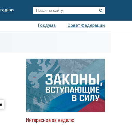
егодня»
Госдума
Совет Федерации
я
Авто
Недвижимость
Технологии
иза
Интересное за неделю