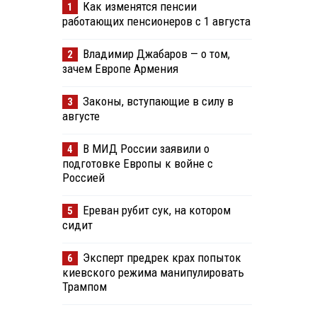
Как изменятся пенсии
1
работающих пенсионеров с 1 августа
Владимир Джабаров — о том,
2
зачем Европе Армения
Законы, вступающие в силу в
3
августе
В МИД России заявили о
4
подготовке Европы к войне с
Россией
Ереван рубит сук, на котором
5
сидит
Эксперт предрек крах попыток
6
киевского режима манипулировать
Трампом