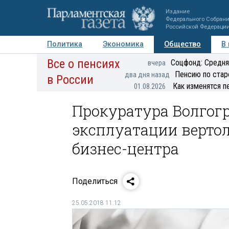
Издание
Федерального Собран
Российской Федераци
Политика
Экономика
Общество
В
Все о пенсиях
Фото
Авторы
Персоны
Мнения
Регионы
Соцфонд: Средня
вчера
Пенсию по стар
два дня назад
в России
Как изменятся п
01.08.2026
Прокуратура Волгог
эксплуатации верто
бизнес-центра
Поделиться
25.05.2018 11:12