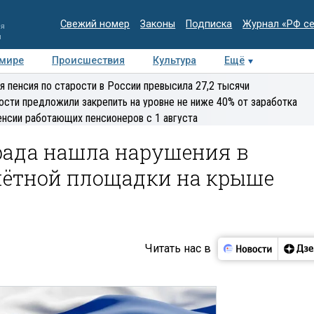
Свежий номер
Законы
Подписка
Журнал «РФ с
ия
и
 мире
Происшествия
Культура
Ещё
Медиацентр
Интервью
Колумнисты
Делова
я пенсия по старости в России превысила 27,2 тысячи
эксперт
ости предложили закрепить на уровне не ниже 40% от заработка
енсии работающих пенсионеров с 1 августа
рада нашла нарушения в
лётной площадки на крыше
Читать нас в