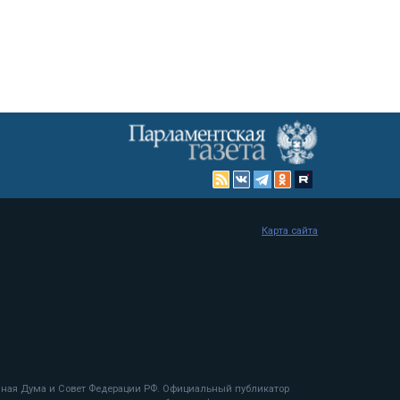
Карта сайта
енная Дума и Совет Федерации РФ. Официальный публикатор