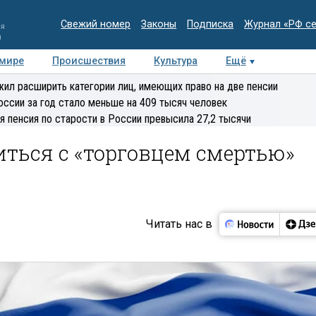
Свежий номер
Законы
Подписка
Журнал «РФ с
ия
и
 мире
Происшествия
Культура
Ещё
Медиацентр
Интервью
Колумнисты
Делова
ил расширить категории лиц, имеющих право на две пенсии
эксперт
оссии за год стало меньше на 409 тысяч человек
я пенсия по старости в России превысила 27,2 тысячи
ться с «торговцем смертью»
Читать нас в