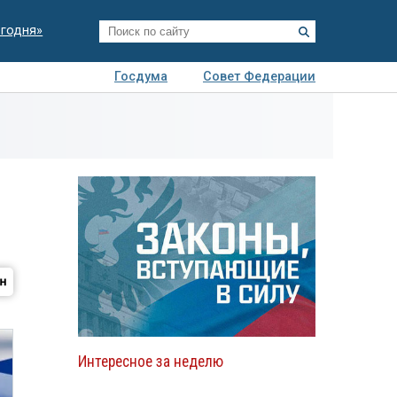
егодня»
Госдума
Совет Федерации
я
Авто
Недвижимость
Технологии
иза
Интересное за неделю