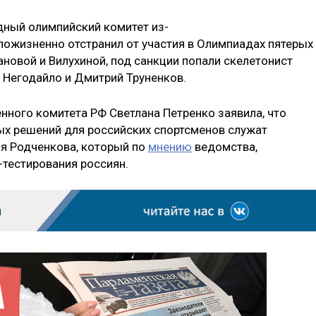
дный олимпийский комитет из-
пожизненно отстранил от участия в Олимпиадах пятерых
новой и Вилухиной, под санкции попали скелетонист
 Негодайло и Дмитрий Труненков.
ного комитета РФ Светлана Петренко заявила, что
ых решений для российских спортсменов служат
я Родченкова, который по
мнению
ведомства,
тестирования россиян.