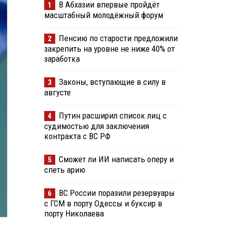
В Абхазии впервые пройдёт
1
масштабный молодёжный форум
Пенсию по старости предложили
2
закрепить на уровне не ниже 40% от
заработка
Законы, вступающие в силу в
3
августе
Путин расширил список лиц с
4
судимостью для заключения
контракта с ВС РФ
Сможет ли ИИ написать оперу и
5
спеть арию
ВС России поразили резервуары
6
с ГСМ в порту Одессы и буксир в
порту Николаева