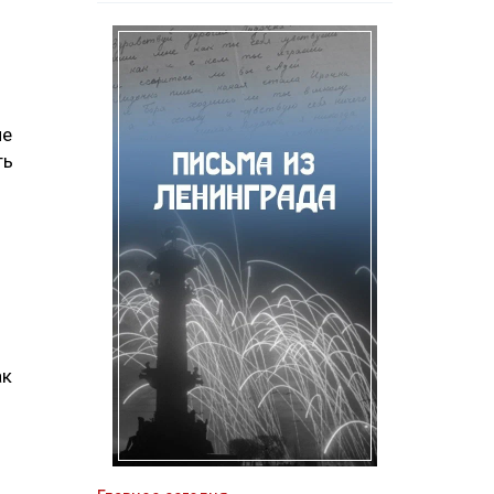
не
ть
ак