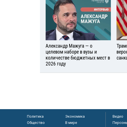
Александр Мажуга — о
Трам
целевом наборе в вузы и
веро
количестве бюджетных мест в
санк
2026 году
Политика
Экономика
Видео
Общество
В мире
Персон