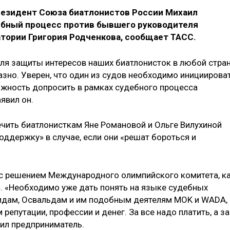
резидент Союза биатлонистов России Михаил
ебный процесс против бывшего руководителя
тории Григория Родченкова, сообщает ТАСС.
для защиты интересов наших биатлонисток в любой стра
азно. Уверен, что один из судов необходимо инициирова
жность допросить в рамках судебного процесса
явил он.
чить биатлонисткам Яне Романовой и Ольге Вилухиной
держку» в случае, если они «решат бороться и
 с решением Международного олимпийского комитета, к
. «Необходимо уже дать понять на языке судебных
идам, Освальдам и им подобным деятелям MOK и WADA,
 репутации, профессии и денег. За все надо платить, а за
ил предприниматель.