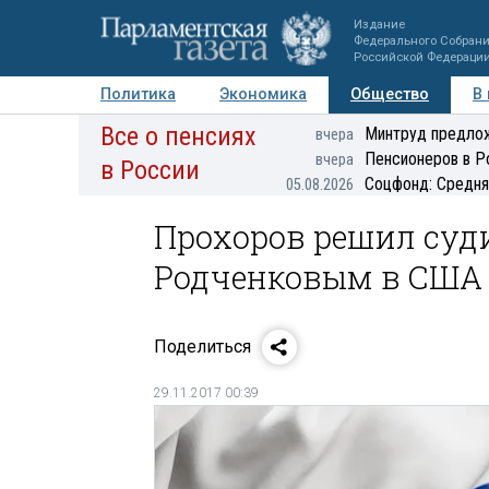
Издание
Федерального Собран
Российской Федераци
Политика
Экономика
Общество
В
Все о пенсиях
Фото
Авторы
Персоны
Мнения
Регионы
Минтруд предлож
вчера
Пенсионеров в Р
вчера
в России
Соцфонд: Средня
05.08.2026
Прохоров решил суди
Родченковым в США
Поделиться
29.11.2017 00:39