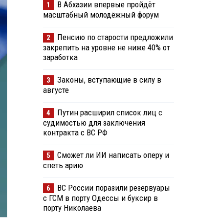
В Абхазии впервые пройдёт
1
масштабный молодёжный форум
Пенсию по старости предложили
2
закрепить на уровне не ниже 40% от
заработка
Законы, вступающие в силу в
3
августе
Путин расширил список лиц с
4
судимостью для заключения
контракта с ВС РФ
Сможет ли ИИ написать оперу и
5
спеть арию
ВС России поразили резервуары
6
с ГСМ в порту Одессы и буксир в
порту Николаева