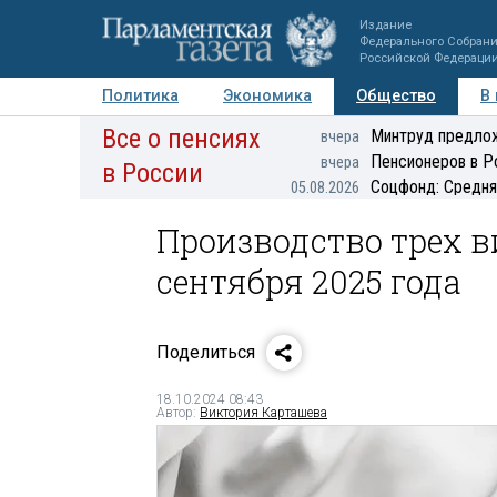
Издание
Федерального Собран
Российской Федераци
Политика
Экономика
Общество
В
Все о пенсиях
Фото
Авторы
Персоны
Мнения
Регионы
Минтруд предлож
вчера
Пенсионеров в Р
вчера
в России
Соцфонд: Средня
05.08.2026
Производство трех в
сентября 2025 года
Поделиться
18.10.2024 08:43
Автор:
Виктория Карташева