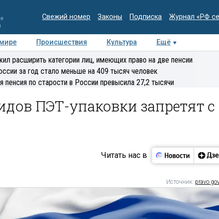
Свежий номер
Законы
Подписка
Журнал «РФ с
ия
и
 мире
Происшествия
Культура
Ещё
Медиацентр
Интервью
Колумнисты
Делова
ил расширить категории лиц, имеющих право на две пенсии
эксперт
оссии за год стало меньше на 409 тысяч человек
я пенсия по старости в России превысила 27,2 тысячи
идов ПЭТ-упаковки запретят с
Читать нас в
Источник:
pravo.gov