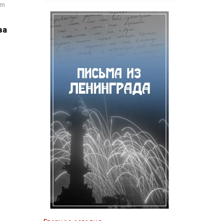
om
ва