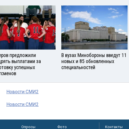
еров предложили
В вузах Минобороны введут 11
рять выплатами за
новых и 85 обновленных
отовку успешных
специальностей
тсменов
Новости СМИ2
Новости СМИ2
Опросы
Фото
Контакты