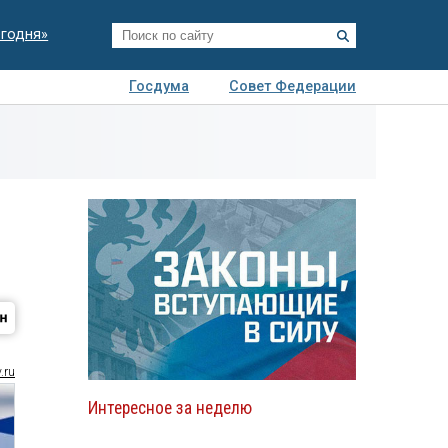
егодня»
Госдума
Совет Федерации
я
Авто
Недвижимость
Технологии
иза
.ru
Интересное за неделю