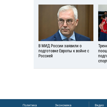
В МИД России заявили о
Трен
подготовке Европы к войне с
поощ
Россией
подг
спор
Политика
Экономика
Видео