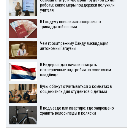
Особый статус и «Ветеран труда» за 25 лет
работы: какие меры поддержки получили
учителя
В Госдуму внесли законопроект о
тринадцатой пенсии
Чем грозит режиму Санду ликвидация
автономии Гагаузии
В Нидерландах начали очищать
оскверненные надгробия на советском
кладбище
Вузы обяжут отчитываться о комнатах в
общежитиях для студентов с детьми
В подъезде или квартире: где запрещено
хранить велосипеды и коляски