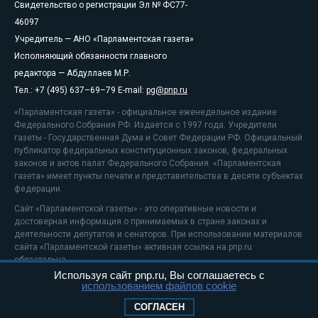
Свидетельство о регистрации Эл № ФС77-
46097
Учредитель — АНО «Парламентская газета»
Исполняющий обязанности главного
редактора — Абдуллаев М.Р.
Тел.: +7 (495) 637–69–79 E-mail:
pg@pnp.ru
«Парламентская газета» - официальное еженедельное издание
Федерального Собрания РФ. Издается с 1997 года. Учредители
газеты - Государственная Дума и Совет Федерации РФ. Официальный
публикатор федеральных конституционных законов, федеральных
законов и актов палат Федерального Собрания. «Парламентская
газета» имеет пункты печати и представительства в десяти субъектах
федерации.
Сайт «Парламентской газеты» - это оперативные новости и
достоверная информация о принимаемых в стране законах и
деятельности депутатов и сенаторов. При использовании материалов
сайта «Парламентской газеты» активная ссылка на pnp.ru
обязательна.
Используя сайт pnp.ru, Вы соглашаетесь с
На информационном ресурсе применяются
рекомендательные
использованием файлов cookie
технологии
Положение о защите персональных данных
СОГЛАСЕН