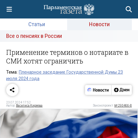
Статьи
Новости
Все о пенсиях в России
Применение терминов о нотариате в
СМИ хотят ограничить
Тема:
Пленарное заседание Государственной Думы 23
июля 2024 года
23.07.2024 17:52
Автор:
Василиса Киреева
Законопроект:
№ 293466-8