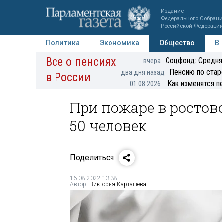
Издание
Федерального Собран
Российской Федераци
Политика
Экономика
Общество
В
Все о пенсиях
Фото
Авторы
Персоны
Мнения
Регионы
Соцфонд: Средня
вчера
Пенсию по стар
два дня назад
в России
Как изменятся п
01.08.2026
При пожаре в ростов
50 человек
Поделиться
16.08.2022 13:38
Автор:
Виктория Карташева