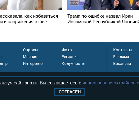
ассказала, как избавиться
Трамп по ошибке назвал Иран
ли и напряжения в шее
Исламской Республикой Японие
Опросы
Фото
Контакты
ы
Мнения
Регионы
Реклама
ентр
Интервью
Колумнисты
Вакансии
льзуя сайт pnp.ru, Вы соглашаетесь с
использованием файлов c
регистрировано в
СОГЛАСЕН
 технологий и
8+
.
дерального Собрания РФ. Издается с 1997 года. Учредители газеты - Государств