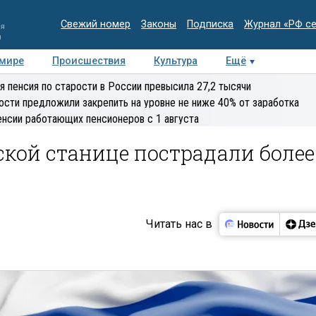
Свежий номер
Законы
Подписка
Журнал «РФ с
ия
и
 мире
Происшествия
Культура
Ещё
Медиацентр
Интервью
Колумнисты
Делова
я пенсия по старости в России превысила 27,2 тысячи
эксперт
ости предложили закрепить на уровне не ниже 40% от заработка
енсии работающих пенсионеров с 1 августа
ской станице пострадали более
Читать нас в