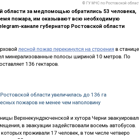
© ГУ МЧС по Ростовской облас
й области за медпомощью обратились 53 человека,
ремя пожара, им оказывают всю необходимую
elegram-канале губернатор Ростовской области
ерховой
лесной пожар перекинулся на строения
в станице
ел минерализованные полосы шириной 10 метров. По
ставляет 136 гектаров.
 Ростовской области увеличилась до 136 га
лесных пожаров не менее чем наполовину
таницы Верхнекундрюченской и хутора Черни эвакуировал
мещения, в эвакуации задействовали восемь автобусов.
 которых проживали 17 человек, в том числе четверо