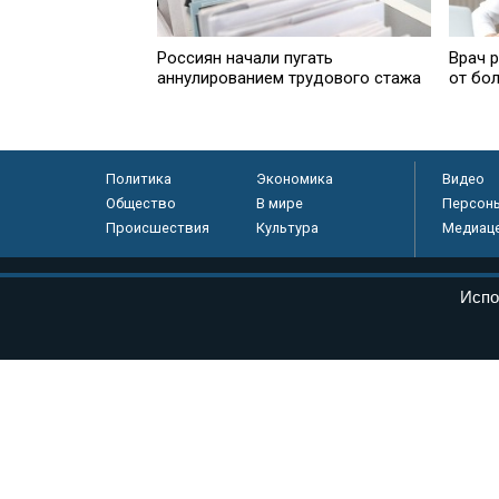
Россиян начали пугать
Врач р
аннулированием трудового стажа
от бо
Политика
Экономика
Видео
Общество
В мире
Персон
Происшествия
Культура
Медиац
© «Парламентская газета», 2026 г.
Испо
Электронное периодическое издание «Парламентская газета» за
Федеральной службе по надзору в сфере связи, информационных
массовых коммуникаций (Роскомнадзор) 05 августа 2011 года. 1
Свидетельство о регистрации Эл № ФС77-46097
Учредитель — АНО «Парламентская газета»
Исполняющий обязанности главного редактора — Абдуллаев М.Р
Тел.: +7 (495) 637–69–79 E-mail:
pg@pnp.ru
«Парламентская газета» - официальное еженедельное издание Фе