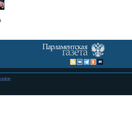
й
ookie
Карта сайта
енная Дума и Совет Федерации РФ. Официальный публикатор