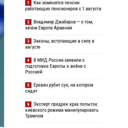
Как изменятся пенсии
1
работающих пенсионеров с 1 августа
Владимир Джабаров — о том,
2
зачем Европе Армения
Законы, вступающие в силу в
3
августе
В МИД России заявили о
4
подготовке Европы к войне с
Россией
Ереван рубит сук, на котором
5
сидит
Эксперт предрек крах попыток
6
киевского режима манипулировать
Трампом