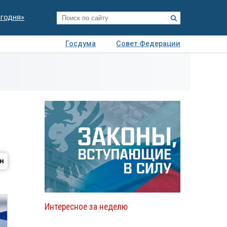
егодня»
Госдума
Совет Федерации
я
Авто
Недвижимость
Технологии
иза
Интересное за неделю