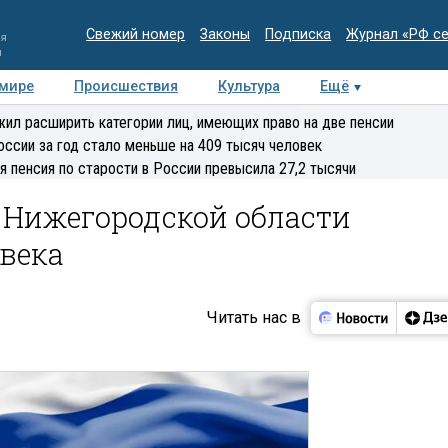
Свежий номер
Законы
Подписка
Журнал «РФ с
ия
и
 мире
Происшествия
Культура
Ещё
Медиацентр
Интервью
Колумнисты
Делова
ил расширить категории лиц, имеющих право на две пенсии
эксперт
оссии за год стало меньше на 409 тысяч человек
я пенсия по старости в России превысила 27,2 тысячи
 Нижегородской области
века
Читать нас в