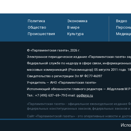
Политика
Экономика
Видео
Общество
В мире
Персон
Происшествия
Культура
Медиац
© «Парламентская газета», 2026 г.
Электронное периодическое издание «Парламентская газета» за
Федеральной службе по надзору в сфере связи, информационных
массовых коммуникаций (Роскомнадзор) 05 августа 2011 года. 1
Свидетельство о регистрации Эл № ФС77-46097
Учредитель — АНО «Парламентская газета»
Исполняющий обязанности главного редактора — Абдуллаев М.Р
Тел.: +7 (495) 637–69–79 E-mail:
pg@pnp.ru
«Парламентская газета» - официальное еженедельное издание Фе
федеральных конституционных законов, федеральных законов и а
Сайт «Парламентской газеты» - это оперативные новости и дост
«Парламентской газеты» активная ссылка на pnp.ru обязательна.
Испо
На информационном ресурсе применяются
рекомендательные т