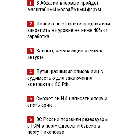
В Абхазии впервые пройдёт
1
масштабный молодёжный форум
Пенсию по старости предложили
2
закрепить на уровне не ниже 40% от
заработка
Законы, вступающие в силу в
3
августе
Путин расширил список лиц с
4
судимостью для заключения
контракта с ВС РФ
Сможет ли ИИ написать оперу и
5
спеть арию
ВС России поразили резервуары
6
с ГСМ в порту Одессы и буксир в
порту Николаева