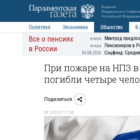
Издание
Федерального Собран
Российской Федераци
Политика
Экономика
Общество
В
Все о пенсиях
Фото
Авторы
Персоны
Мнения
Регионы
Минтруд предлож
вчера
Пенсионеров в Р
вчера
в России
Соцфонд: Средня
05.08.2026
При пожаре на НПЗ в
погибли четыре чело
Поделиться
05.10.2017 17:05