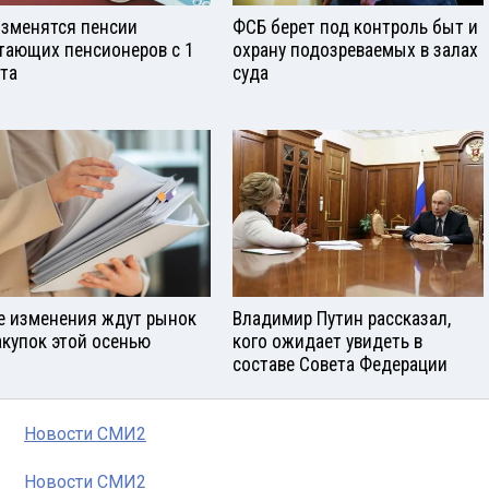
изменятся пенсии
ФСБ берет под контроль быт и
тающих пенсионеров с 1
охрану подозреваемых в залах
ста
суда
е изменения ждут рынок
Владимир Путин рассказал,
акупок этой осенью
кого ожидает увидеть в
составе Совета Федерации
Новости СМИ2
Новости СМИ2