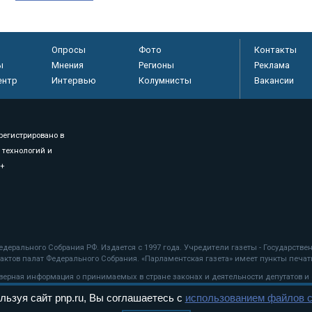
Опросы
Фото
Контакты
ы
Мнения
Регионы
Реклама
ентр
Интервью
Колумнисты
Вакансии
регистрировано в
 технологий и
8+
.
дерального Собрания РФ. Издается с 1997 года. Учредители газеты - Государств
ктов палат Федерального Собрания. «Парламентская газета» имеет пункты печати
оверная информация о принимаемых в стране законах и деятельности депутатов и
льзуя сайт pnp.ru, Вы соглашаетесь с
использованием файлов c
ехнологии