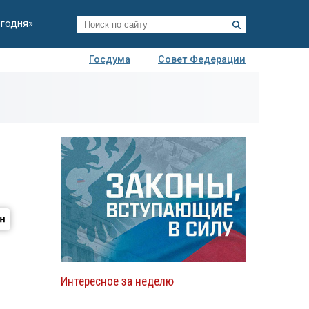
егодня»
Госдума
Совет Федерации
я
Авто
Недвижимость
Технологии
иза
Интересное за неделю