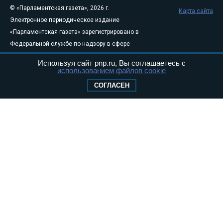
© «Парламентская газета», 2026 г.
Карта сайта
Электронное периодическое издание
«Парламентская газета» зарегистрировано в
Федеральной службе по надзору в сфере
связи, информационных технологий и
Используя сайт pnp.ru, Вы соглашаетесь с
массовых коммуникаций (Роскомнадзор) 05
использованием файлов cookie
августа 2011 года. 18+
СОГЛАСЕН
Свидетельство о регистрации Эл № ФС77-
46097
Учредитель — АНО «Парламентская газета»
Исполняющий обязанности главного
редактора — Абдуллаев М.Р.
Тел.: +7 (495) 637–69–79 E-mail:
pg@pnp.ru
«Парламентская газета» - официальное еженедельное издание
Федерального Собрания РФ. Издается с 1997 года. Учредители
газеты - Государственная Дума и Совет Федерации РФ. Официальный
публикатор федеральных конституционных законов, федеральных
законов и актов палат Федерального Собрания. «Парламентская
газета» имеет пункты печати и представительства в десяти субъектах
федерации.