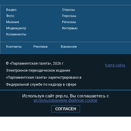
Видео
Опросы
Фото
Персоны
Мнения
Регионы
Медиацентр
Интервью
Колумнисты
Контакты
Реклама
Вакансии
© «Парламентская газета», 2026 г.
Карта сайта
Электронное периодическое издание
«Парламентская газета» зарегистрировано в
Федеральной службе по надзору в сфере
связи, информационных технологий и
Используя сайт pnp.ru, Вы соглашаетесь с
массовых коммуникаций (Роскомнадзор) 05
использованием файлов cookie
августа 2011 года. 18+
СОГЛАСЕН
Свидетельство о регистрации Эл № ФС77-
46097
Учредитель — АНО «Парламентская газета»