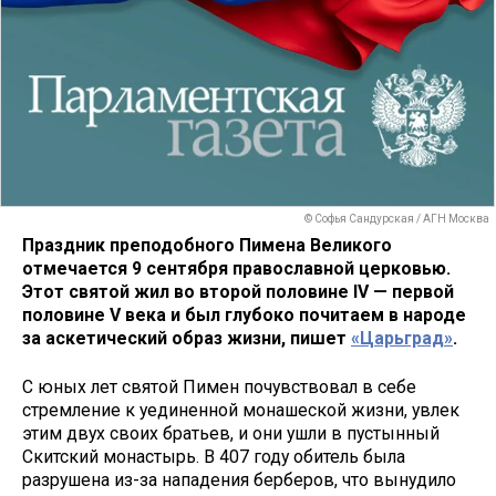
© Софья Сандурская / АГН Москва
Праздник преподобного Пимена Великого
отмечается 9 сентября православной церковью.
Этот святой жил во второй половине IV — первой
половине V века и был глубоко почитаем в народе
за аскетический образ жизни, пишет
«Царьград»
.
С юных лет святой Пимен почувствовал в себе
стремление к уединенной монашеской жизни, увлек
этим двух своих братьев, и они ушли в пустынный
Скитский монастырь. В 407 году обитель была
разрушена из-за нападения берберов, что вынудило