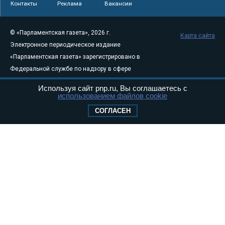
Контакты
Реклама
Вакансии
© «Парламентская газета», 2026 г.
Карта сайта
Электронное периодическое издание
«Парламентская газета» зарегистрировано в
Федеральной службе по надзору в сфере
связи, информационных технологий и
Используя сайт pnp.ru, Вы соглашаетесь с
массовых коммуникаций (Роскомнадзор) 05
использованием файлов cookie
августа 2011 года. 18+
СОГЛАСЕН
Свидетельство о регистрации Эл № ФС77-
46097
Учредитель — АНО «Парламентская газета»
Исполняющий обязанности главного
редактора — Абдуллаев М.Р.
Тел.: +7 (495) 637–69–79 E-mail:
pg@pnp.ru
«Парламентская газета» - официальное еженедельное издание
Федерального Собрания РФ. Издается с 1997 года. Учредители
газеты - Государственная Дума и Совет Федерации РФ. Официальный
публикатор федеральных конституционных законов, федеральных