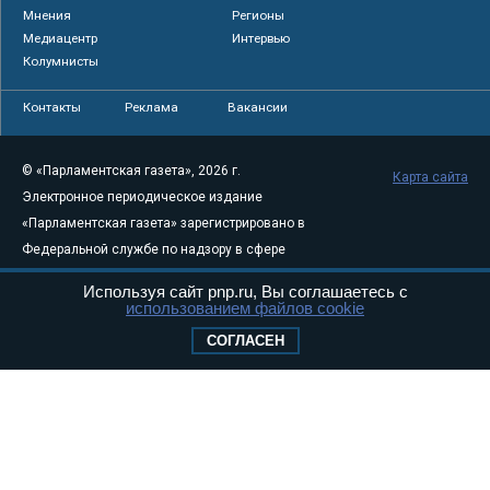
Мнения
Регионы
Медиацентр
Интервью
Колумнисты
Контакты
Реклама
Вакансии
© «Парламентская газета», 2026 г.
Карта сайта
Электронное периодическое издание
«Парламентская газета» зарегистрировано в
Федеральной службе по надзору в сфере
связи, информационных технологий и
Используя сайт pnp.ru, Вы соглашаетесь с
массовых коммуникаций (Роскомнадзор) 05
использованием файлов cookie
августа 2011 года. 18+
СОГЛАСЕН
Свидетельство о регистрации Эл № ФС77-
46097
Учредитель — АНО «Парламентская газета»
Исполняющий обязанности главного
редактора — Абдуллаев М.Р.
Тел.: +7 (495) 637–69–79 E-mail:
pg@pnp.ru