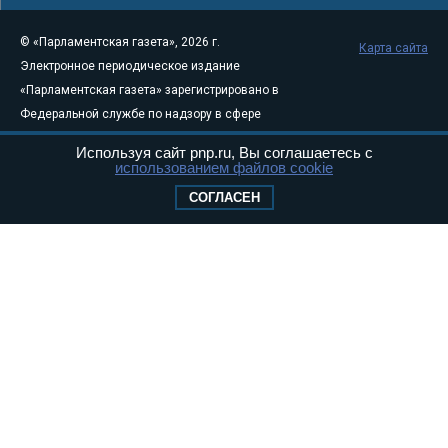
© «Парламентская газета», 2026 г.
Карта сайта
Электронное периодическое издание
«Парламентская газета» зарегистрировано в
Федеральной службе по надзору в сфере
связи, информационных технологий и
Используя сайт pnp.ru, Вы соглашаетесь с
массовых коммуникаций (Роскомнадзор) 05
использованием файлов cookie
августа 2011 года. 18+
СОГЛАСЕН
Свидетельство о регистрации Эл № ФС77-
46097
Учредитель — АНО «Парламентская газета»
Исполняющий обязанности главного
редактора — Абдуллаев М.Р.
Тел.: +7 (495) 637–69–79 E-mail:
pg@pnp.ru
«Парламентская газета» - официальное еженедельное издание
Федерального Собрания РФ. Издается с 1997 года. Учредители
газеты - Государственная Дума и Совет Федерации РФ. Официальный
публикатор федеральных конституционных законов, федеральных
законов и актов палат Федерального Собрания. «Парламентская