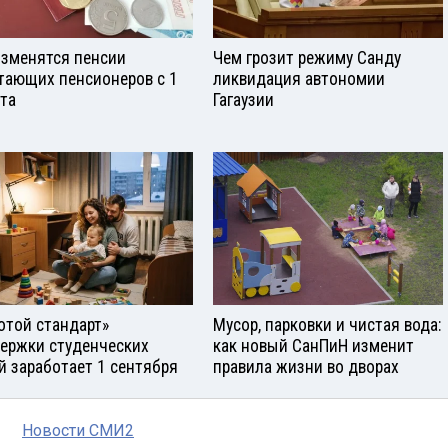
изменятся пенсии
Чем грозит режиму Санду
тающих пенсионеров с 1
ликвидация автономии
ста
Гагаузии
отой стандарт»
Мусор, парковки и чистая вода:
ержки студенческих
как новый СанПиН изменит
й заработает 1 сентября
правила жизни во дворах
Новости СМИ2