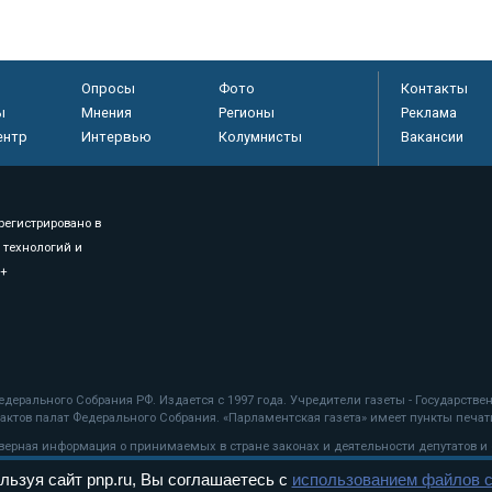
Опросы
Фото
Контакты
ы
Мнения
Регионы
Реклама
ентр
Интервью
Колумнисты
Вакансии
регистрировано в
 технологий и
8+
.
дерального Собрания РФ. Издается с 1997 года. Учредители газеты - Государств
ктов палат Федерального Собрания. «Парламентская газета» имеет пункты печати
оверная информация о принимаемых в стране законах и деятельности депутатов и
льзуя сайт pnp.ru, Вы соглашаетесь с
использованием файлов c