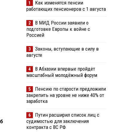
Как изменятся пенсии
1
работающих пенсионеров с 1 августа
В МИД России заявили о
2
подготовке Европы к войне с
Россией
Законы, вступающие в силу в
3
августе
В Абхазии впервые пройдёт
4
масштабный молодёжный форум
Пенсию по старости предложили
5
закрепить на уровне не ниже 40% от
заработка
Путин расширил список лиц с
6
судимостью для заключения
Об
контракта с ВС РФ