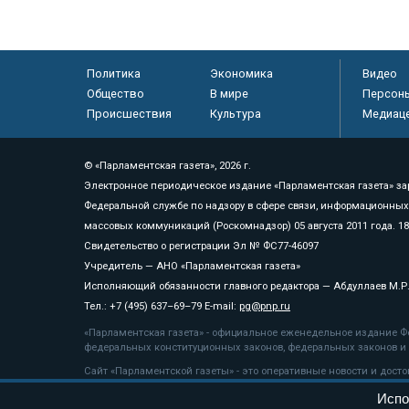
Политика
Экономика
Видео
Общество
В мире
Персон
Происшествия
Культура
Медиац
© «Парламентская газета», 2026 г.
Электронное периодическое издание «Парламентская газета» за
Федеральной службе по надзору в сфере связи, информационных
массовых коммуникаций (Роскомнадзор) 05 августа 2011 года. 1
Свидетельство о регистрации Эл № ФС77-46097
Учредитель — АНО «Парламентская газета»
Исполняющий обязанности главного редактора — Абдуллаев М.Р
Тел.: +7 (495) 637–69–79 E-mail:
pg@pnp.ru
«Парламентская газета» - официальное еженедельное издание Фе
федеральных конституционных законов, федеральных законов и а
Сайт «Парламентской газеты» - это оперативные новости и дост
«Парламентской газеты» активная ссылка на pnp.ru обязательна.
Испо