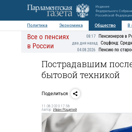
Издание
Федерального Собран
Российской Федераци
Политика
Экономика
Общество
В
Все о пенсиях
Фото
Авторы
Персоны
Мнения
Регионы
Пенсионеров в Р
08:17
Соцфонд: Средн
два дня назад
в России
Пенсию по старо
04.08.2026
Пострадавшим после
бытовой техникой
Поделиться
11.08.2020 17:58
Автор:
Иван Рощепий