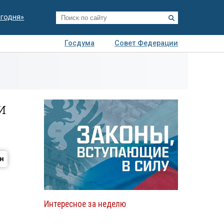
егодня»
Госдума
Совет Федерации
я
Авто
Недвижимость
Технологии
иза
и
Интересное за неделю