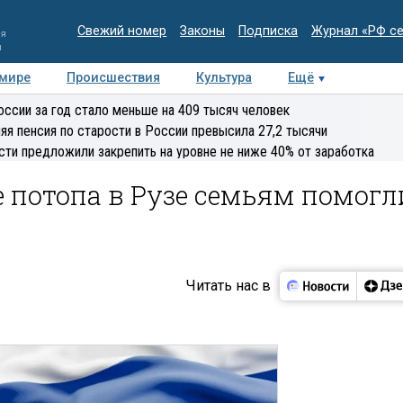
Свежий номер
Законы
Подписка
Журнал «РФ с
ия
и
 мире
Происшествия
Культура
Ещё
Медиацентр
Интервью
Колумнисты
Делова
оссии за год стало меньше на 409 тысяч человек
эксперт
яя пенсия по старости в России превысила 27,2 тысячи
сти предложили закрепить на уровне не ниже 40% от заработка
 потопа в Рузе семьям помогл
Читать нас в