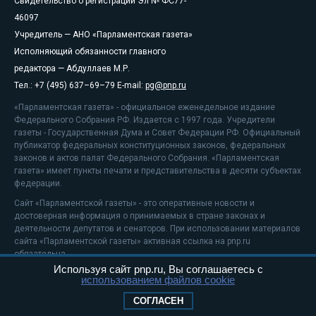
Свидетельство о регистрации Эл № ФС77-
46097
Учредитель — АНО «Парламентская газета»
Исполняющий обязанности главного
редактора — Абдуллаев М.Р.
Тел.: +7 (495) 637–69–79 E-mail:
pg@pnp.ru
«Парламентская газета» - официальное еженедельное издание
Федерального Собрания РФ. Издается с 1997 года. Учредители
газеты - Государственная Дума и Совет Федерации РФ. Официальный
публикатор федеральных конституционных законов, федеральных
законов и актов палат Федерального Собрания. «Парламентская
газета» имеет пункты печати и представительства в десяти субъектах
федерации.
Сайт «Парламентской газеты» - это оперативные новости и
достоверная информация о принимаемых в стране законах и
деятельности депутатов и сенаторов. При использовании материалов
сайта «Парламентской газеты» активная ссылка на pnp.ru
обязательна.
Используя сайт pnp.ru, Вы соглашаетесь с
На информационном ресурсе применяются
рекомендательные
использованием файлов cookie
технологии
Положение о защите персональных данных
СОГЛАСЕН