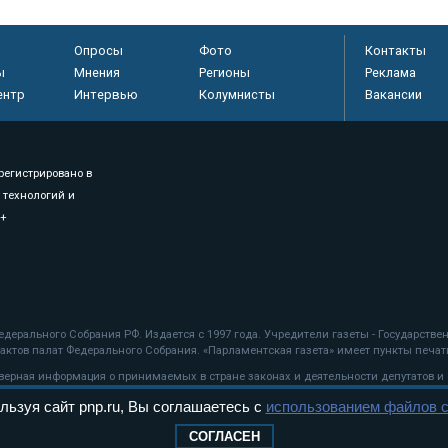
Опросы
Фото
Контакты
ы
Мнения
Регионы
Реклама
ентр
Интервью
Колумнисты
Вакансии
регистрировано в
 технологий и
8+
.
дерального Собрания РФ. Издается с 1997 года. Учредители газеты - Государств
ктов палат Федерального Собрания. «Парламентская газета» имеет пункты печати
оверная информация о принимаемых в стране законах и деятельности депутатов и
льзуя сайт pnp.ru, Вы соглашаетесь с
использованием файлов c
ехнологии
СОГЛАСЕН