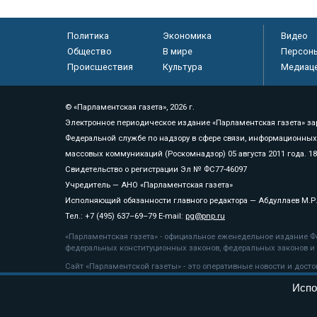
Политика
Экономика
Видео
Общество
В мире
Персон
Происшествия
Культура
Медиац
© «Парламентская газета», 2026 г.
Электронное периодическое издание «Парламентская газета» за
Федеральной службе по надзору в сфере связи, информационных
массовых коммуникаций (Роскомнадзор) 05 августа 2011 года. 1
Свидетельство о регистрации Эл № ФС77-46097
Учредитель — АНО «Парламентская газета»
Исполняющий обязанности главного редактора — Абдуллаев М.Р
Тел.: +7 (495) 637–69–79 E-mail:
pg@pnp.ru
«Парламентская газета» - официальное еженедельное издание Фе
федеральных конституционных законов, федеральных законов и а
Сайт «Парламентской газеты» - это оперативные новости и дост
«Парламентской газеты» активная ссылка на pnp.ru обязательна.
Испо
На информационном ресурсе применяются
рекомендательные т
Положение о защите персональных данных