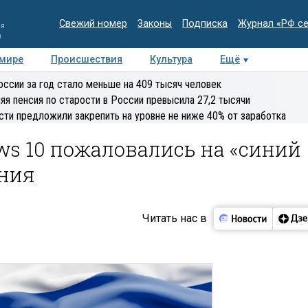
Свежий номер
Законы
Подписка
Журнал «РФ с
ия
и
 мире
Происшествия
Культура
Ещё
Медиацентр
Интервью
Колумнисты
Делова
оссии за год стало меньше на 409 тысяч человек
эксперт
яя пенсия по старости в России превысила 27,2 тысячи
сти предложили закрепить на уровне не ниже 40% от заработка
ws 10 пожаловались на «синий
ения
Читать нас в