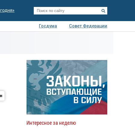
егодня»
Госдума
Совет Федерации
я
Авто
Недвижимость
Технологии
иза
Интересное за неделю