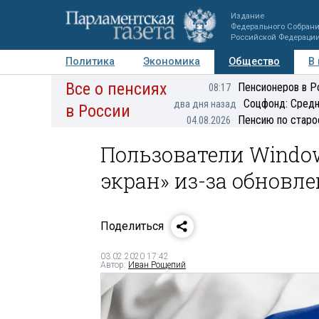
Издание
Федерального Собран
Российской Федераци
Политика
Экономика
Общество
В
Все о пенсиях
Фото
Авторы
Персоны
Мнения
Регионы
Пенсионеров в Р
08:17
Соцфонд: Средн
два дня назад
в России
Пенсию по старо
04.08.2026
Пользователи Windo
экран» из-за обновл
Поделиться
03.02.2020 17:42
Автор:
Иван Рощепий