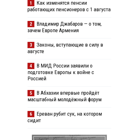
Как изменятся пенсии
1
работающих пенсионеров с 1 августа
Владимир Джабаров — о том,
2
зачем Европе Армения
Законы, вступающие в силу в
3
августе
В МИД России заявили о
4
подготовке Европы к войне с
Россией
В Абхазии впервые пройдёт
5
масштабный молодёжный форум
Ереван рубит сук, на котором
6
сидит