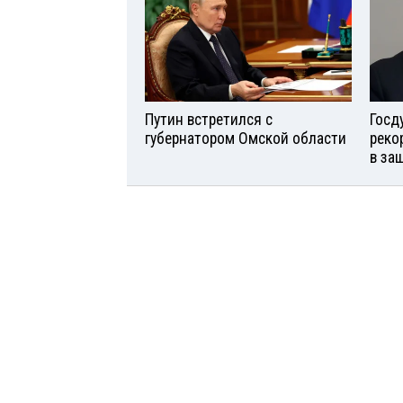
Путин встретился с
Госд
губернатором Омской области
реко
в за