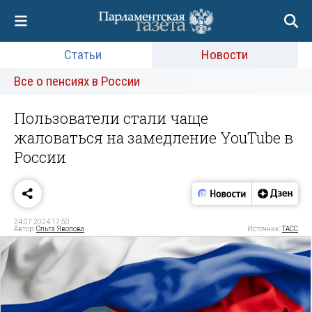
Статьи
Новости
Все о пенсиях в России
Пользователи стали чаще
жаловаться на замедление YouTube в
России
24.07.2024 17:50
Автор:
Ольга Яволова
Источник:
ТАСС