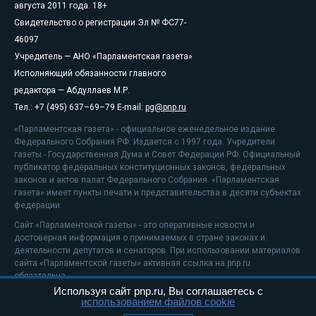
августа 2011 года. 18+
Свидетельство о регистрации Эл № ФС77-
46097
Учредитель — АНО «Парламентская газета»
Исполняющий обязанности главного
редактора — Абдуллаев М.Р.
Тел.: +7 (495) 637–69–79 E-mail:
pg@pnp.ru
«Парламентская газета» - официальное еженедельное издание
Федерального Собрания РФ. Издается с 1997 года. Учредители
газеты - Государственная Дума и Совет Федерации РФ. Официальный
публикатор федеральных конституционных законов, федеральных
законов и актов палат Федерального Собрания. «Парламентская
газета» имеет пункты печати и представительства в десяти субъектах
федерации.
Сайт «Парламентской газеты» - это оперативные новости и
достоверная информация о принимаемых в стране законах и
деятельности депутатов и сенаторов. При использовании материалов
сайта «Парламентской газеты» активная ссылка на pnp.ru
обязательна.
Используя сайт pnp.ru, Вы соглашаетесь с
На информационном ресурсе применяются
рекомендательные
использованием файлов cookie
технологии