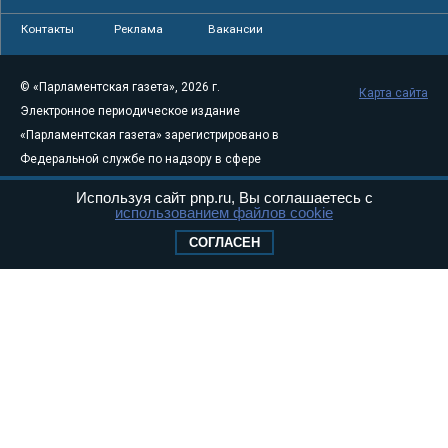
Контакты
Реклама
Вакансии
© «Парламентская газета», 2026 г.
Карта сайта
Электронное периодическое издание
«Парламентская газета» зарегистрировано в
Федеральной службе по надзору в сфере
связи, информационных технологий и
Используя сайт pnp.ru, Вы соглашаетесь с
массовых коммуникаций (Роскомнадзор) 05
использованием файлов cookie
августа 2011 года. 18+
СОГЛАСЕН
Свидетельство о регистрации Эл № ФС77-
46097
Учредитель — АНО «Парламентская газета»
Исполняющий обязанности главного
редактора — Абдуллаев М.Р.
Тел.: +7 (495) 637–69–79 E-mail:
pg@pnp.ru
«Парламентская газета» - официальное еженедельное издание
Федерального Собрания РФ. Издается с 1997 года. Учредители
газеты - Государственная Дума и Совет Федерации РФ. Официальный