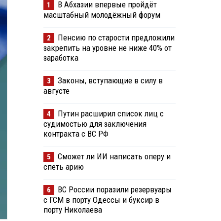
В Абхазии впервые пройдёт
1
масштабный молодёжный форум
Пенсию по старости предложили
2
закрепить на уровне не ниже 40% от
заработка
Законы, вступающие в силу в
3
августе
Путин расширил список лиц с
4
судимостью для заключения
контракта с ВС РФ
Сможет ли ИИ написать оперу и
5
спеть арию
ВС России поразили резервуары
6
с ГСМ в порту Одессы и буксир в
порту Николаева