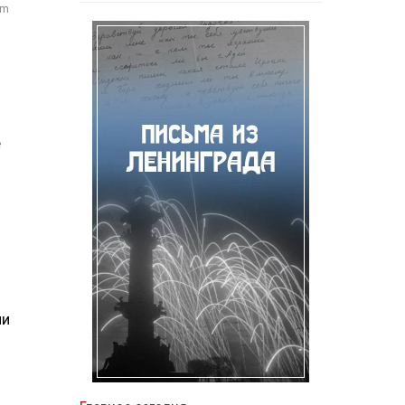
om
е
ии