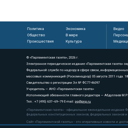
Политика
Экономика
Видео
Общество
В мире
Персон
Происшествия
Культура
Медиац
© «Парламентская газета», 2026 г.
Электронное периодическое издание «Парламентская газета» за
Федеральной службе по надзору в сфере связи, информационных
массовых коммуникаций (Роскомнадзор) 05 августа 2011 года. 1
Свидетельство о регистрации Эл № ФС77-46097
Учредитель — АНО «Парламентская газета»
Исполняющий обязанности главного редактора — Абдуллаев М.Р
Тел.: +7 (495) 637–69–79 E-mail:
pg@pnp.ru
«Парламентская газета» - официальное еженедельное издание Фе
федеральных конституционных законов, федеральных законов и а
Сайт «Парламентской газеты» - это оперативные новости и дост
«Парламентской газеты» активная ссылка на pnp.ru обязательна.