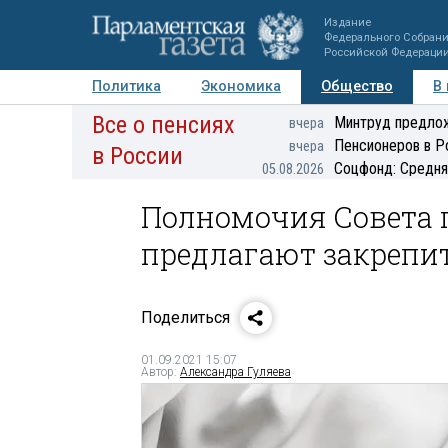
Издание
Федерального Собран
Российской Федераци
Политика
Экономика
Общество
В
Все о пенсиях
Фото
Авторы
Персоны
Мнения
Регионы
Минтруд предлож
вчера
Пенсионеров в Р
вчера
в России
Соцфонд: Средня
05.08.2026
Полномочия Совета 
предлагают закрепи
Поделиться
01.09.2021 15:07
Автор:
Александра Гуляева