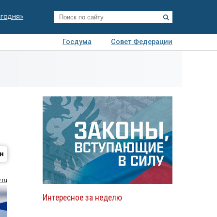
егодня»
Госдума
Совет Федерации
я
Авто
Недвижимость
Технологии
иза
.ru
Интересное за неделю