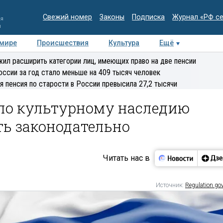
Свежий номер
Законы
Подписка
Журнал «РФ с
ия
и
 мире
Происшествия
Культура
Ещё
Медиацентр
Интервью
Колумнисты
Делова
ил расширить категории лиц, имеющих право на две пенсии
эксперт
оссии за год стало меньше на 409 тысяч человек
я пенсия по старости в России превысила 27,2 тысячи
по культурному наследию
ть законодательно
Читать нас в
Источник:
Regulation.gov