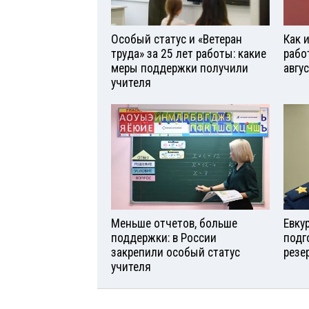
Особый статус и «Ветеран
Как 
труда» за 25 лет работы: какие
рабо
меры поддержки получили
авгу
учителя
Меньше отчетов, больше
Евку
поддержки: в России
подг
закрепили особый статус
резе
учителя