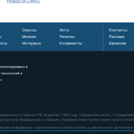
Новости СМИ2
Опросы
Фото
Контакты
ы
Мнения
Регионы
Реклама
ентр
Интервью
Колумнисты
Вакансии
регистрировано в
 технологий и
8+
.
дерального Собрания РФ. Издается с 1997 года. Учредители газеты - Государств
ктов палат Федерального Собрания. «Парламентская газета» имеет пункты печати
оверная информация о принимаемых в стране законах и деятельности депутатов и