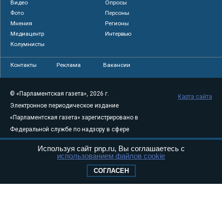
Видео
Опросы
Фото
Персоны
Мнения
Регионы
Медиацентр
Интервью
Колумнисты
Контакты
Реклама
Вакансии
© «Парламентская газета», 2026 г.
Карта сайта
Электронное периодическое издание
«Парламентская газета» зарегистрировано в
Федеральной службе по надзору в сфере
связи, информационных технологий и
Используя сайт pnp.ru, Вы соглашаетесь с
массовых коммуникаций (Роскомнадзор) 05
использованием файлов cookie
августа 2011 года. 18+
СОГЛАСЕН
Свидетельство о регистрации Эл № ФС77-
46097
Учредитель — АНО «Парламентская газета»
Исполняющий обязанности главного