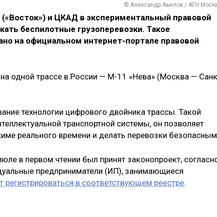
© Александр Авилов / АГН Моск
 («Восток») и ЦКАД в экспериментальный правовой
ать беспилотные грузоперевозки. Такое
вано на официальном интернет-портале правовой
на одной трассе в России — М-11 «Нева» (Москва — Санк
вание технологии цифрового двойника трассы. Такой
нтеллектуальной транспортной системы, он позволяет
име реального времени и делать перевозки безопасным
 июле в первом чтении был принят законопроект, согласн
дуальные предприниматели (ИП), занимающиеся
 регистрироваться в соответствующем реестре
.