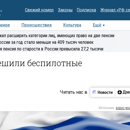
Свежий номер
Законы
Подписка
Журнал «РФ с
ия
и
 мире
Происшествия
Культура
Ещё
Медиацентр
Интервью
Колумнисты
Делова
ил расширить категории лиц, имеющих право на две пенсии
эксперт
оссии за год стало меньше на 409 тысяч человек
я пенсия по старости в России превысила 27,2 тысячи
решили беспилотные
Читать нас в
Источник:
pravo.gov