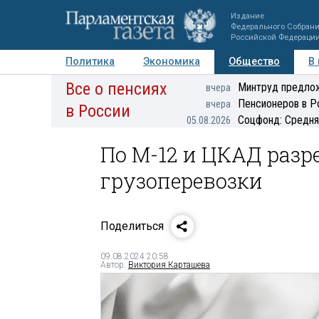
Издание
Федерального Собран
Российской Федераци
Политика
Экономика
Общество
В
Все о пенсиях
Фото
Авторы
Персоны
Мнения
Регионы
Минтруд предлож
вчера
Пенсионеров в Р
вчера
в России
Соцфонд: Средня
05.08.2026
По М-12 и ЦКАД раз
грузоперевозки
Поделиться
09.08.2024 20:58
Автор:
Виктория Карташева