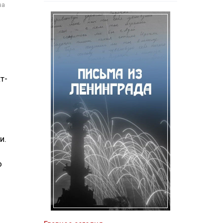
ва
т-
и.
о