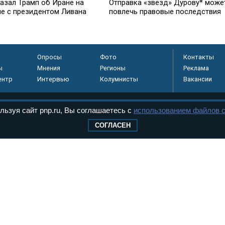
казал Трамп об Иране на
Отправка «звезд» Дурову* може
че с президентом Ливана
повлечь правовые последствия
Опросы
Фото
Контакты
ы
Мнения
Регионы
Реклама
ентр
Интервью
Колумнисты
Вакансии
льзуя сайт pnp.ru, Вы соглашаетесь с
использованием файлов c
регистрировано в
СОГЛАСЕН
 технологий и
8+
.
дерального Собрания РФ. Издается с 1997 года. Учредители газеты - Государств
ктов палат Федерального Собрания. «Парламентская газета» имеет пункты печати
оверная информация о принимаемых в стране законах и деятельности депутатов и