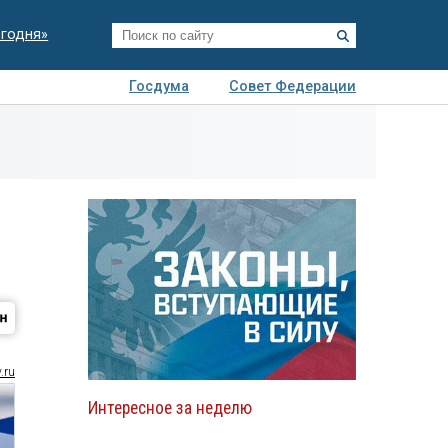
егодня»
Госдума
Совет Федерации
я
Авто
Недвижимость
Технологии
иза
.ru
Интересное за неделю