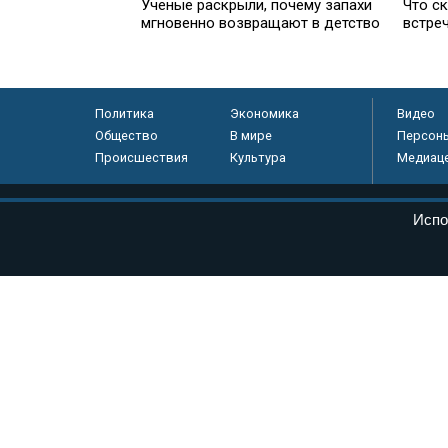
Ученые раскрыли, почему запахи
Что с
мгновенно возвращают в детство
встре
Политика
Экономика
Видео
Общество
В мире
Персон
Происшествия
Культура
Медиац
© «Парламентская газета», 2026 г.
Испо
Электронное периодическое издание «Парламентская газета» за
Федеральной службе по надзору в сфере связи, информационных
массовых коммуникаций (Роскомнадзор) 05 августа 2011 года. 1
Свидетельство о регистрации Эл № ФС77-46097
Учредитель — АНО «Парламентская газета»
Исполняющий обязанности главного редактора — Абдуллаев М.Р
Тел.: +7 (495) 637–69–79 E-mail:
pg@pnp.ru
«Парламентская газета» - официальное еженедельное издание Фе
федеральных конституционных законов, федеральных законов и а
Сайт «Парламентской газеты» - это оперативные новости и дост