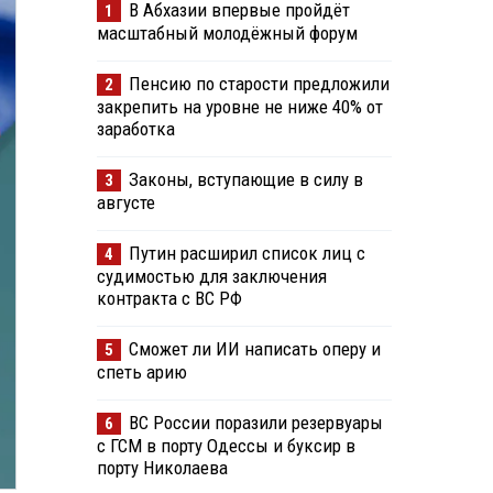
В Абхазии впервые пройдёт
1
масштабный молодёжный форум
Пенсию по старости предложили
2
закрепить на уровне не ниже 40% от
заработка
Законы, вступающие в силу в
3
августе
Путин расширил список лиц с
4
судимостью для заключения
контракта с ВС РФ
Сможет ли ИИ написать оперу и
5
спеть арию
ВС России поразили резервуары
6
с ГСМ в порту Одессы и буксир в
порту Николаева