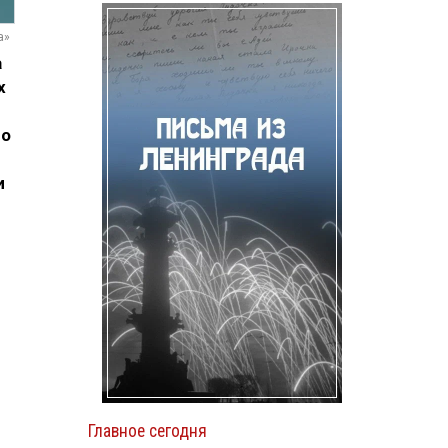
а»
а
х
го
и
Главное сегодня