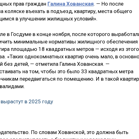
щных прав граждан
Галина Хованская
. — Но после
а коляске въехать в подъезд, квартиру, места общего
щимся в улучшении жилищных условий».
ле в Госдуме в конце ноября, после которого выработал
личить минимальные нормативы жилищного обеспечения
ртира площадью 18 квадратных метров — исходя из этого
а. «Таких однокомнатных квартир очень мало, в основн
 без детей, — отметила Галина Хованская. —
стаивать на том, чтобы это было 33 квадратных метра
чникам передвигаться по помещению. И в такой кварти
нвалидами.
 вырастут в 2025 году
одательство. По словам Хованской, это должна быть