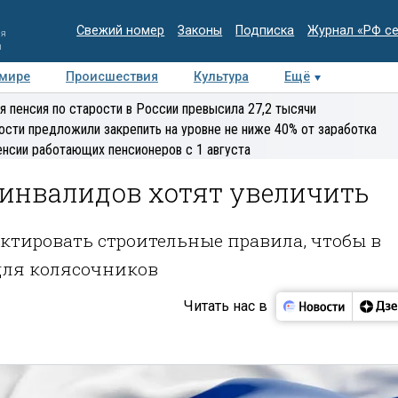
Свежий номер
Законы
Подписка
Журнал «РФ с
ия
и
 мире
Происшествия
Культура
Ещё
Медиацентр
Интервью
Колумнисты
Делова
я пенсия по старости в России превысила 27,2 тысячи
эксперт
ости предложили закрепить на уровне не ниже 40% от заработка
енсии работающих пенсионеров с 1 августа
инвалидов хотят увеличить
тировать строительные правила, чтобы в
для колясочников
Читать нас в