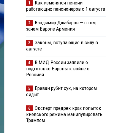
Как изменятся пенсии
1
работающих пенсионеров с 1 августа
Владимир Джабаров — о том,
2
зачем Европе Армения
Законы, вступающие в силу в
3
августе
В МИД России заявили о
4
подготовке Европы к войне с
Россией
Ереван рубит сук, на котором
5
сидит
Эксперт предрек крах попыток
6
киевского режима манипулировать
Трампом