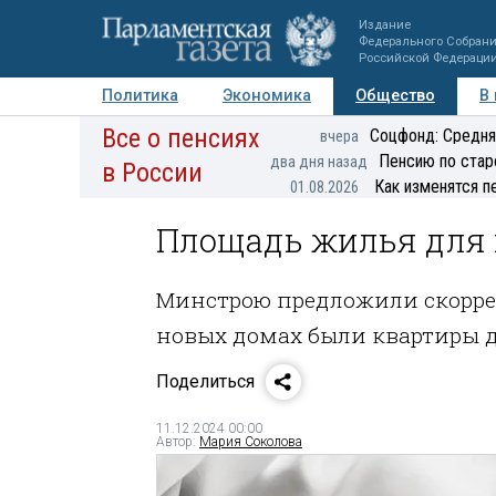
Издание
Федерального Собран
Российской Федераци
Политика
Экономика
Общество
В
Все о пенсиях
Фото
Авторы
Персоны
Мнения
Регионы
Соцфонд: Средня
вчера
Пенсию по стар
два дня назад
в России
Как изменятся п
01.08.2026
Площадь жилья для 
Минстрою предложили скоррек
новых домах были квартиры 
Поделиться
11.12.2024 00:00
Автор:
Мария Соколова