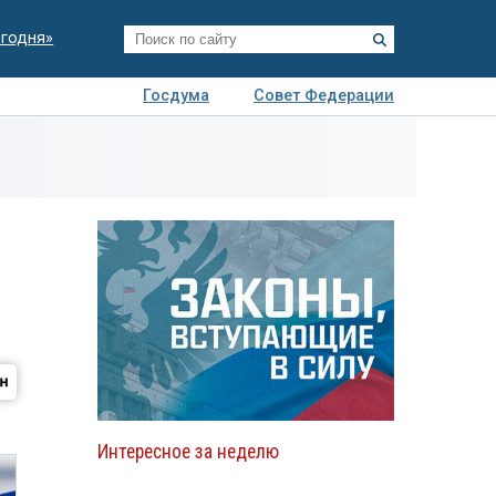
егодня»
Госдума
Совет Федерации
я
Авто
Недвижимость
Технологии
иза
Интересное за неделю