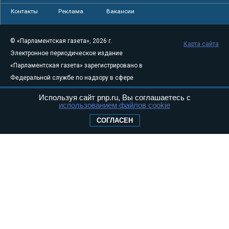
Контакты
Реклама
Вакансии
© «Парламентская газета», 2026 г.
Карта сайта
Электронное периодическое издание
«Парламентская газета» зарегистрировано в
Федеральной службе по надзору в сфере
связи, информационных технологий и
Используя сайт pnp.ru, Вы соглашаетесь с
массовых коммуникаций (Роскомнадзор) 05
использованием файлов cookie
августа 2011 года. 18+
СОГЛАСЕН
Свидетельство о регистрации Эл № ФС77-
46097
Учредитель — АНО «Парламентская газета»
Исполняющий обязанности главного
редактора — Абдуллаев М.Р.
Тел.: +7 (495) 637–69–79 E-mail:
pg@pnp.ru
«Парламентская газета» - официальное еженедельное издание
Федерального Собрания РФ. Издается с 1997 года. Учредители
газеты - Государственная Дума и Совет Федерации РФ. Официальный