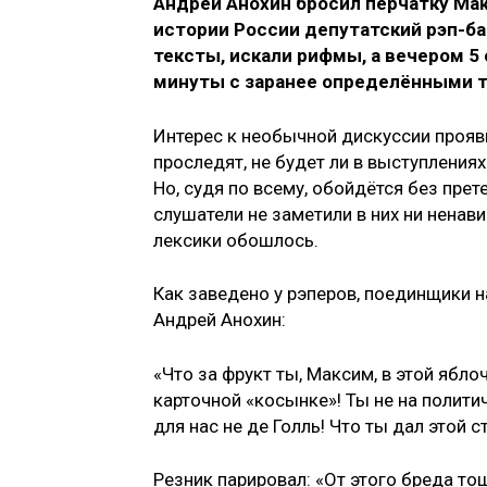
Андрей Анохин бросил перчатку Мак
истории России депутатский рэп-б
тексты, искали рифмы, а вечером 5
минуты с заранее определёнными 
Интерес к необычной дискуссии прояв
проследят, не будет ли в выступления
Но, судя по всему, обойдётся без пре
слушатели не заметили в них ни ненав
лексики обошлось.
Как заведено у рэперов, поединщики на
Андрей Анохин:
«Что за фрукт ты, Максим, в этой ябло
карточной «косынке»! Ты не на политич
для нас не де Голль! Что ты дал этой с
Резник парировал: «От этого бреда тош