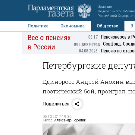
Издание
Федерального Собран
Российской Федераци
Политика
Экономика
Общество
В
Все о пенсиях
Фото
Авторы
Персоны
Мнения
Регионы
Пенсионеров в Р
08:17
Соцфонд: Средн
два дня назад
в России
Пенсию по старо
04.08.2026
Петербургские депут
Единоросс Андрей Анохин вы
поэтический бой, проиграл, но
Поделиться
06.10.2017 19:36
Автор:
Александр Горелик