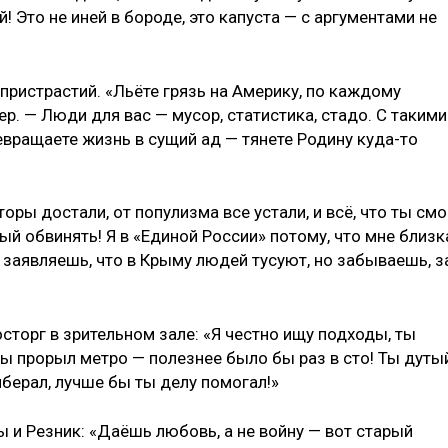
й! Это не иней в бороде, это капуста — с аргументами не
пристрастий. «Льёте грязь на Америку, по каждому
р. — Люди для вас — мусор, статистика, стадо. С такими
ревращаете жизнь в сущий ад — тянете Родину куда-то
торы достали, от популизма все устали, и всё, что ты смо
ый обвинять! Я в «Единой России» потому, что мне близк
 заявляешь, что в Крыму людей тусуют, но забываешь, з
торг в зрительном зале: «Я честно ищу подходы, ты
ы прорыл метро — полезнее было бы раз в сто! Ты дуты
берал, лучше бы ты делу помогал!»
 и Резник: «Даёшь любовь, а не войну — вот старый