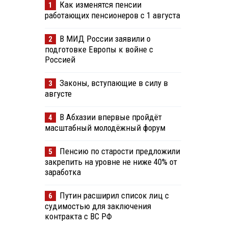
Как изменятся пенсии
1
работающих пенсионеров с 1 августа
В МИД России заявили о
2
подготовке Европы к войне с
Россией
Законы, вступающие в силу в
3
августе
В Абхазии впервые пройдёт
4
масштабный молодёжный форум
Пенсию по старости предложили
5
закрепить на уровне не ниже 40% от
заработка
Путин расширил список лиц с
6
судимостью для заключения
контракта с ВС РФ