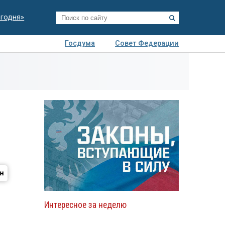
егодня»
Госдума
Совет Федерации
я
Авто
Недвижимость
Технологии
иза
Интересное за неделю