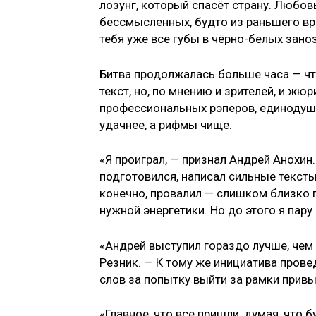
лозунг, который спасёт страну. Любов
бессмысленных, будто из раньшего вр
тебя уже все губы в чёрно-белых заноз
Битва продолжалась больше часа — чт
текст, но, по мнению и зрителей, и жюр
профессиональных рэперов, единодуш
удачнее, а рифмы чище.
«Я проиграл, — признал Андрей Анохин
подготовился, написал сильные тексты
конечно, провалил — слишком близко п
нужной энергетики. Но до этого я пару
«Андрей выступил гораздо лучше, чем
Резник. — К тому же инициатива прове
слов за попытку выйти за рамки прив
«Главное, что все пришли, думая, что 