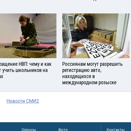
ращение НВП: чему и как
Россиянам могут разрешить
т учить школьников на
регистрацию авто,
ах
находящихся в
международном розыске
Новости СМИ2
Опросы
Фото
Контакты