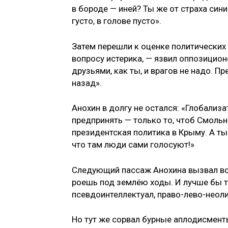
в бороде — иней? Ты же от страха сини
густо, в голове пусто».
Затем перешли к оценке политических 
вопросу истерика, — язвил оппозиционе
друзьями, как ты, и врагов не надо. П
назад».
Анохин в долгу не остался: «Глобализа
предпринять — только то, чтоб Смольн
президентская политика в Крыму. А ты
что там люди сами голосуют!»
Следующий пассаж Анохина вызвал вос
роешь под землёю ходы. И лучше бы т
псевдоинтеллектуал, право-лево-неоли
Но тут же сорвал бурные аплодисменты