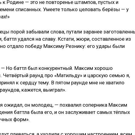
ь к Родине — это не повторенье штампов, пустых и
емени списанных. Умеете только целовать берёзы — у
ах!»
ецы порой забывали слова, путали заранее заготовленн
и, баттл удался на славу. Кстати, жюри, составленное из
но отдало победу Максиму Резнику: его удары были
. — Но баттл был конкурентный. Максим хорошо
. Четвёртый раунд про «Матильду» и царскую семью я,
ринял к сердцу тему. В пятом раунде мне не хватило
 раундов, кажется, выиграл».
 я ожидал, он молодец, — похвалил соперника Максим
дения баттла была его, и он заслуживает самых тёплых
ычных форм».
будут плеваться, а уходили с хорошим настроением, всем