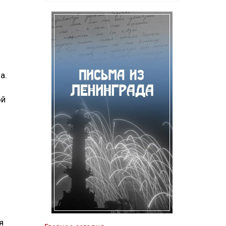
а.
ой
ы
я