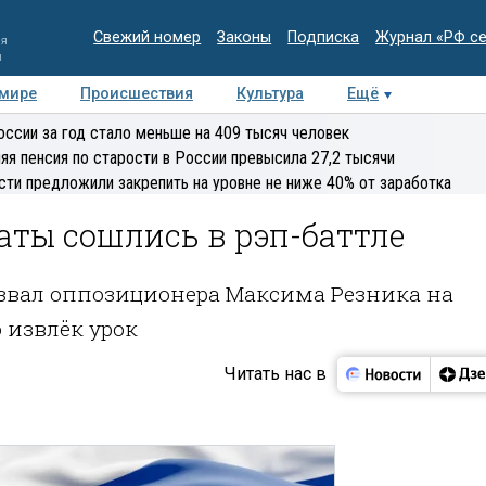
Свежий номер
Законы
Подписка
Журнал «РФ с
ия
и
 мире
Происшествия
Культура
Ещё
Медиацентр
Интервью
Колумнисты
Делова
оссии за год стало меньше на 409 тысяч человек
эксперт
яя пенсия по старости в России превысила 27,2 тысячи
сти предложили закрепить на уровне не ниже 40% от заработка
аты сошлись в рэп-баттле
звал оппозиционера Максима Резника на
 извлёк урок
Читать нас в