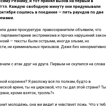
симу Резнику, и тот принял вызов на первый в
аттл. Каждую свободную минуту они придумывали
 октября сошлись в поединке — пять раундов по две
темами.
ила даже прокуратура: правоохранители объявили, что
х парламентариев экстремизма и прочих нарушений закон
тензий — тексты были острыми, иногда злыми, но
исти, ни криминальных призывов. Даже без ненормативн
чали с атак друг на друга. Первым не скупился на слова
чной корзинке? Я разложу всё по полкам, будто в
еской арене, ты на цирковой, что ты дал этой стране? Т
тране, кроме взяток, тролль?»
нит молодёжь, она же видит и чувствует ложь. Что у теб