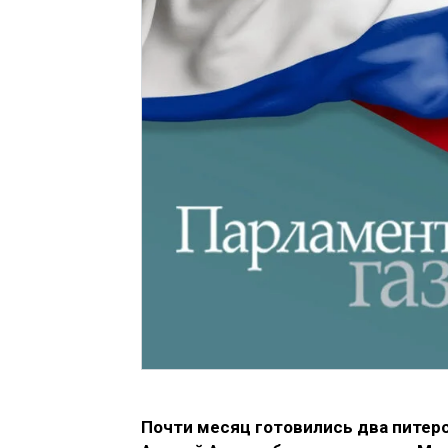
Почти месяц готовились два питерс