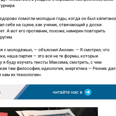
турнира.
у здорово помогли молодые годы, когда он был капитан
л себе на сцене, как ученик, отвечающий у доски.
ет. А вот его противник, похоже, намерен повторить
ругим.
 с молодёжью, — объяснил Анохин. — Я смотрел, что
е, наша партия — это всё не те формы, которые
я буду изучать тексты Максима, смотреть, с чем
кая там философия, идеология, энергетика — Резник дал
 нам их технологии».