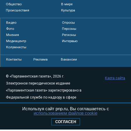
Общество
В мире
Происшествия
Культура
Видео
Опросы
Фото
Персоны
Мнения
Регионы
Медиацентр
Интервью
Колумнисты
Контакты
Реклама
Вакансии
© «Парламентская газета», 2026 г.
Карта сайта
Электронное периодическое издание
«Парламентская газета» зарегистрировано в
Федеральной службе по надзору в сфере
связи, информационных технологий и
Используя сайт pnp.ru, Вы соглашаетесь с
массовых коммуникаций (Роскомнадзор) 05
использованием файлов cookie
августа 2011 года. 18+
СОГЛАСЕН
Свидетельство о регистрации Эл № ФС77-