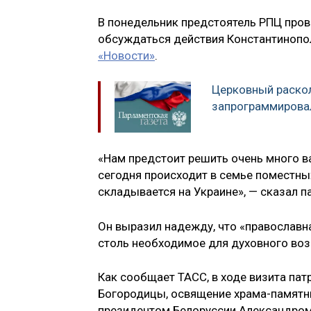
В понедельник предстоятель РПЦ пров
обсуждаться действия Константинопол
«Новости»
.
Церковный раскол
запрограммирова
«Нам предстоит решить очень много ва
сегодня происходит в семье поместных
складывается на Украине», — сказал п
Он выразил надежду, что «православна
столь необходимое для духовного во
Как сообщает ТАСС, в ходе визита пат
Богородицы, освящение храма-памятник
президентом Белоруссии Александро