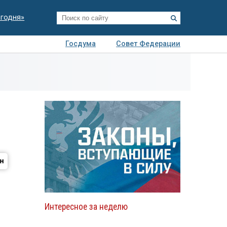
егодня»
Госдума
Совет Федерации
я
Авто
Недвижимость
Технологии
иза
Интересное за неделю