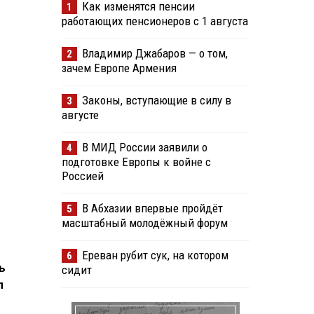
Как изменятся пенсии
1
работающих пенсионеров с 1 августа
Владимир Джабаров — о том,
2
зачем Европе Армения
Законы, вступающие в силу в
3
августе
В МИД России заявили о
4
подготовке Европы к войне с
Россией
В Абхазии впервые пройдёт
5
масштабный молодёжный форум
Ереван рубит сук, на котором
6
ь
сидит
л