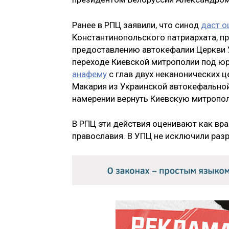
Ранее в РПЦ заявили, что синод
даст о
Константинопольского патриархата, пр
предоставлению автокефалии Церкви У
переходе Киевской митрополии под ю
анафему
с глав двух неканонических ц
Макария из Украинской автокефальной
намерении вернуть Киевскую митропо
В РПЦ эти действия оценивают как вр
православия. В УПЦ не исключили раз