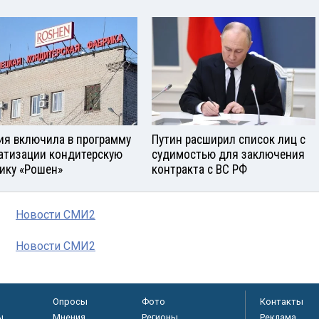
ия включила в программу
Путин расширил список лиц с
атизации кондитерскую
судимостью для заключения
ику «Рошен»
контракта с ВС РФ
Новости СМИ2
Новости СМИ2
Опросы
Фото
Контакты
ы
Мнения
Регионы
Реклама