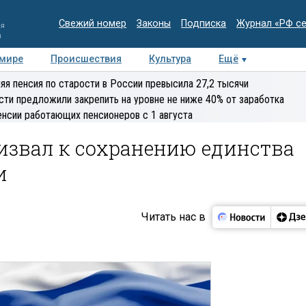
Свежий номер
Законы
Подписка
Журнал «РФ с
ия
и
 мире
Происшествия
Культура
Ещё
Медиацентр
Интервью
Колумнисты
Делова
яя пенсия по старости в России превысила 27,2 тысячи
эксперт
сти предложили закрепить на уровне не ниже 40% от заработка
енсии работающих пенсионеров с 1 августа
извал к сохранению единства
и
Читать нас в