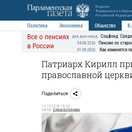
Издание
Федерального Собран
Российской Федераци
Политика
Экономика
Общество
В
Все о пенсиях
Фото
Авторы
Персоны
Мнения
Регионы
Соцфонд: Средн
два дня назад
Пенсию по старо
04.08.2026
в России
Как изменятся п
01.08.2026
Патриарх Кирилл пр
православной церкв
Поделиться
13.10.2018 16:50
Автор:
Елена Ботороева