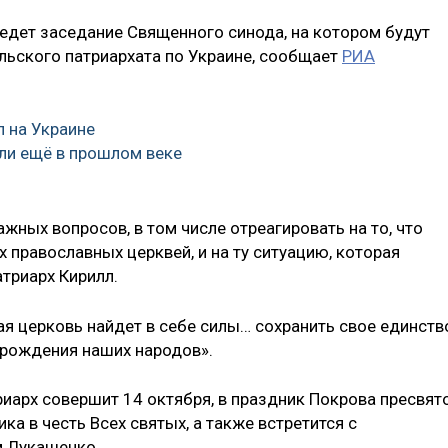
едет заседание Священного синода, на котором будут
ьского патриархата по Украине, сообщает
РИА
 на Украине
ли ещё в прошлом веке
жных вопросов, в том числе отреагировать на то, что
 православных церквей, и на ту ситуацию, которая
атриарх Кирилл.
я церковь найдет в себе силы… сохранить свое единств
зрождения наших народов».
риарх совершит 14 октября, в праздник Покрова пресвят
а в честь Всех святых, а также встретится с
м Лукашенко.