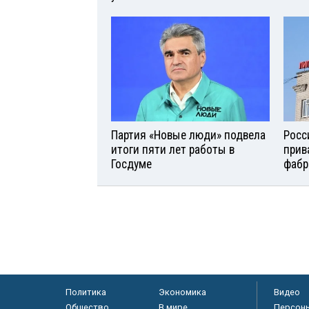
Партия «Новые люди» подвела
Росс
итоги пяти лет работы в
прив
Госдуме
фабр
Политика
Экономика
Видео
Общество
В мире
Персон