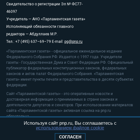
Свидетельство о регистрации Эл № ФС77-
46097
Учредитель — АНО «Парламентская газета»
Исполняющий обязанности главного
редактора — Абдуллаев М.Р.
Тел.: +7 (495) 637–69–79 E-mail:
pg@pnp.ru
«Парламентская газета» - официальное еженедельное издание
Федерального Собрания РФ. Издается с 1997 года. Учредители
газеты - Государственная Дума и Совет Федерации РФ. Официальный
публикатор федеральных конституционных законов, федеральных
законов и актов палат Федерального Собрания. «Парламентская
газета» имеет пункты печати и представительства в десяти субъектах
федерации.
Сайт «Парламентской газеты» - это оперативные новости и
достоверная информация о принимаемых в стране законах и
деятельности депутатов и сенаторов. При использовании материалов
сайта «Парламентской газеты» активная ссылка на pnp.ru
обязательна.
Используя сайт pnp.ru, Вы соглашаетесь с
На информационном ресурсе применяются
рекомендательные
использованием файлов cookie
технологии
Положение о защите персональных данных
СОГЛАСЕН