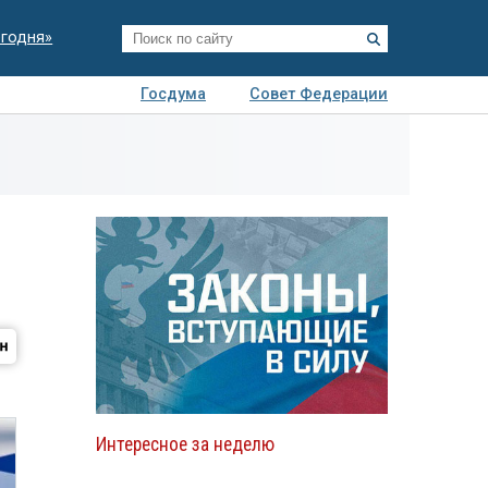
егодня»
Госдума
Совет Федерации
я
Авто
Недвижимость
Технологии
иза
Интересное за неделю