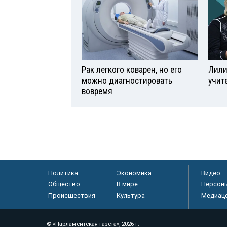
Рак легкого коварен, но его
Лили
можно диагностировать
учит
вовремя
Политика
Экономика
Видео
Общество
В мире
Персон
Происшествия
Культура
Медиац
© «Парламентская газета», 2026 г.