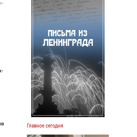
а»
х-
ов
Главное сегодня