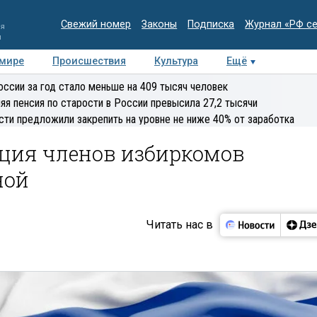
Свежий номер
Законы
Подписка
Журнал «РФ с
ия
и
 мире
Происшествия
Культура
Ещё
Медиацентр
Интервью
Колумнисты
Делова
оссии за год стало меньше на 409 тысяч человек
эксперт
яя пенсия по старости в России превысила 27,2 тысячи
сти предложили закрепить на уровне не ниже 40% от заработка
ция членов избиркомов
ной
Читать нас в