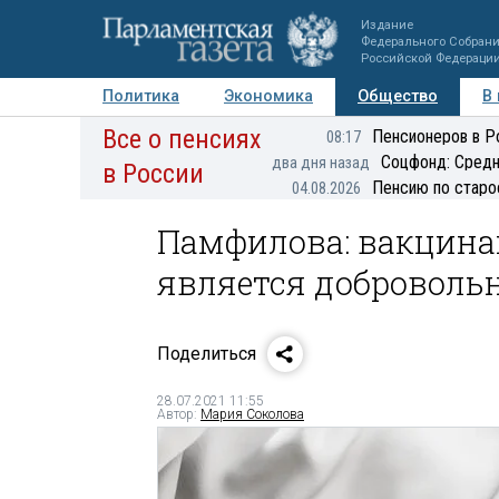
Издание
Федерального Собран
Российской Федераци
Политика
Экономика
Общество
В
Все о пенсиях
Фото
Авторы
Персоны
Мнения
Регионы
Пенсионеров в Р
08:17
Соцфонд: Средн
два дня назад
в России
Пенсию по старо
04.08.2026
Памфилова: вакцина
является доброволь
Поделиться
28.07.2021 11:55
Автор:
Мария Соколова