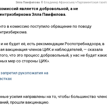
Элла Памфилова
© Владимир Афанасьев/«Парламентская газет
комиссий является добровольной, а не
Центризбиркома Элла Памфилова.
что в комиссию поступило обращение по поводу
ентризбиркома.
 и не будет её, есть рекомендации Роспотребнадзора, в
ая вакцинация членов ЦИК и наблюдателей, — сказала
ого, что это процесс добровольный, у нас не будет каки
ных мер со стороны ЦИК».
запретил рукопожатия на
астках
онные усилия направлены на то, чтобы большинство член
заний, прошли вакцинацию.