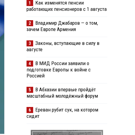
Как изменятся пенсии
1
работающих пенсионеров с 1 августа
Владимир Джабаров — о том,
2
зачем Европе Армения
Законы, вступающие в силу в
3
августе
В МИД России заявили о
4
подготовке Европы к войне с
Россией
В Абхазии впервые пройдёт
5
масштабный молодёжный форум
Ереван рубит сук, на котором
6
сидит