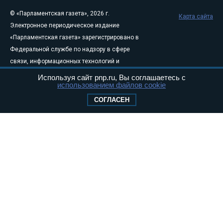
© «Парламентская газета», 2026 г.
Карта сайта
Электронное периодическое издание
«Парламентская газета» зарегистрировано в
Федеральной службе по надзору в сфере
связи, информационных технологий и
массовых коммуникаций (Роскомнадзор) 05
Используя сайт pnp.ru, Вы соглашаетесь с
использованием файлов cookie
августа 2011 года. 18+
Свидетельство о регистрации Эл № ФС77-
СОГЛАСЕН
46097
Учредитель — АНО «Парламентская газета»
Исполняющий обязанности главного
редактора — Абдуллаев М.Р.
Тел.: +7 (495) 637–69–79 E-mail:
pg@pnp.ru
«Парламентская газета» - официальное еженедельное издание
Федерального Собрания РФ. Издается с 1997 года. Учредители
газеты - Государственная Дума и Совет Федерации РФ. Официальный
публикатор федеральных конституционных законов, федеральных
законов и актов палат Федерального Собрания. «Парламентская
газета» имеет пункты печати и представительства в десяти субъектах