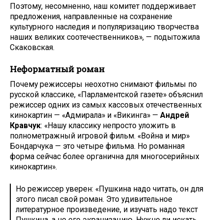
Поэтому, несомненно, наш комитет поддерживает
предложения, направленные на сохранение
культурного наследия и популяризацию творчества
наших великих соотечественников», — подытожила
Скаковская.
Неформатный роман
Почему режиссеры неохотно снимают фильмы по
русской классике, «Парламентской газете» объяснил
режиссер одних из самых кассовых отечественных
кинокартин — «Адмирала» и «Викинга» —
Андрей
Кравчук
: «Нашу классику непросто уложить в
полнометражный игровой фильм. «Война и мир»
Бондарчука — это четыре фильма. Но романная
форма сейчас более органична для многосерийных
кинокартин».
Но режиссер уверен: «Пушкина надо читать, он для
этого писал свой роман. Это удивительное
литературное произведение, и изучать надо текст
Пушкина, а не его экранизацию. Нужно ли искать