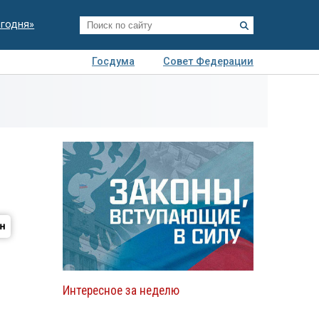
егодня»
Госдума
Совет Федерации
я
Авто
Недвижимость
Технологии
иза
Интересное за неделю