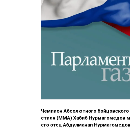
Чемпион Абсолютного бойцовского 
стиля (MMA) Хабиб Нурмагомедов мо
его отец Абдулманап Нурмагомедов