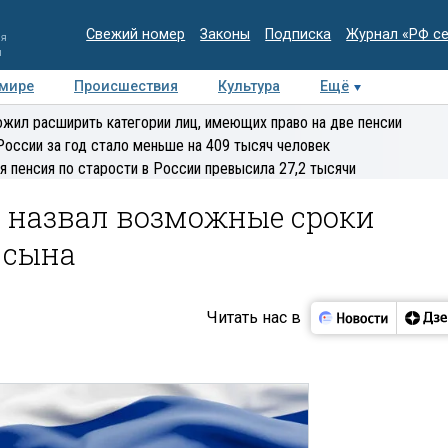
Свежий номер
Законы
Подписка
Журнал «РФ с
ия
и
 мире
Происшествия
Культура
Ещё
Медиацентр
Интервью
Колумнисты
Делова
жил расширить категории лиц, имеющих право на две пенсии
эксперт
России за год стало меньше на 409 тысяч человек
я пенсия по старости в России превысила 27,2 тысячи
 назвал возможные сроки
 сына
Читать нас в