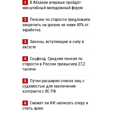
В Абхазии впервые пройдёт
1
масштабный молодёжный форум
Пенсию по старости предложили
2
закрепить на уровне не ниже 40% от
заработка
Законы, вступающие в силу в
3
августе
Соцфонд: Средняя пенсия по
4
старости в России превысила 27,2
тысячи
Путин расширил список лиц с
5
судимостью для заключения
контракта с ВС РФ
Сможет ли ИИ написать оперу и
6
спеть арию