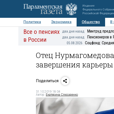
Издание
Федерального Собран
Российской Федераци
Политика
Экономика
Общество
В
Все о пенсиях
Фото
Авторы
Персоны
Мнения
Регионы
Минтруд предло
два дня назад
Пенсионеров в 
два дня назад
в России
Соцфонд: Средня
05.08.2026
Отец Нурмагомедова
завершения карьеры
Поделиться
31.10.2019 18:04
Автор:
Екатерина Слюсаренко