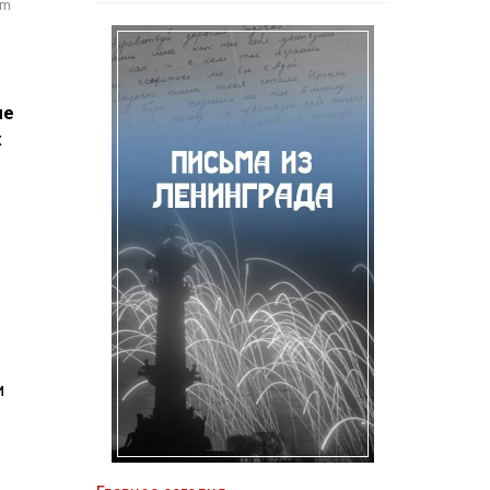
om
ие
х
и