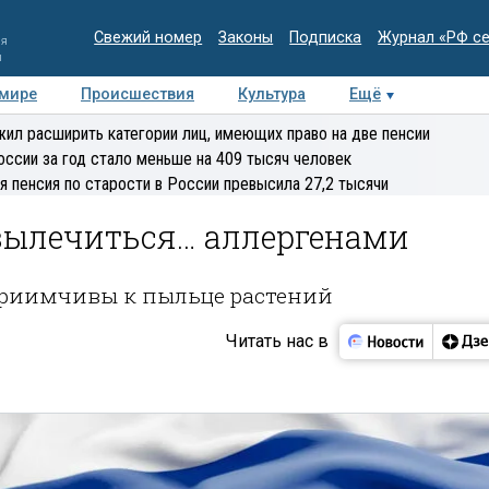
Свежий номер
Законы
Подписка
Журнал «РФ с
ия
и
 мире
Происшествия
Культура
Ещё
Медиацентр
Интервью
Колумнисты
Делова
ил расширить категории лиц, имеющих право на две пенсии
эксперт
оссии за год стало меньше на 409 тысяч человек
я пенсия по старости в России превысила 27,2 тысячи
вылечиться… аллергенами
приимчивы к пыльце растений
Читать нас в