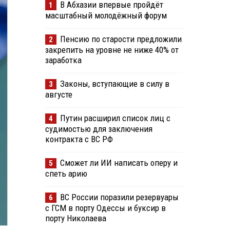
В Абхазии впервые пройдёт
1
масштабный молодёжный форум
Пенсию по старости предложили
2
закрепить на уровне не ниже 40% от
заработка
Законы, вступающие в силу в
3
августе
Путин расширил список лиц с
4
судимостью для заключения
контракта с ВС РФ
Сможет ли ИИ написать оперу и
5
спеть арию
ВС России поразили резервуары
6
с ГСМ в порту Одессы и буксир в
порту Николаева