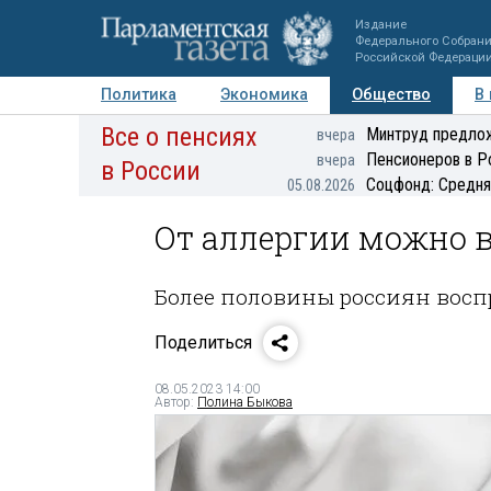
Издание
Федерального Собран
Российской Федераци
Политика
Экономика
Общество
В
Все о пенсиях
Фото
Авторы
Персоны
Мнения
Регионы
Минтруд предлож
вчера
Пенсионеров в Р
вчера
в России
Соцфонд: Средня
05.08.2026
От аллергии можно 
Более половины россиян вос
Поделиться
08.05.2023 14:00
Автор:
Полина Быкова