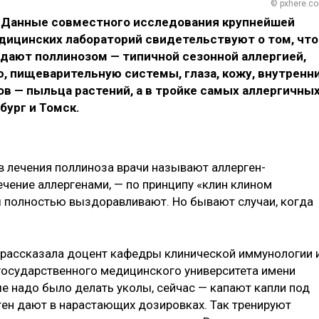
© pxhere.c
ь. Данные совместного исследования крупнейшей
едицинских лабораторий свидетельствуют о том, что
адают поллинозом — типичной сезонной аллергией,
 пищеварительную системы, глаза, кожу, внутренн
ов — пыльца растений, а в тройке самых аллергичны
бург и Томск.
 лечения поллиноза врачи называют аллерген-
чение аллергенами, — по принципу «клин клином
ы полностью выздоравливают. Но бывают случаи, когда
— рассказала доцент кафедры клинической иммунологии 
государственного медицинского университета имени
ше надо было делать уколы, сейчас — капают капли под
ген дают в нарастающих дозировках. Так тренируют