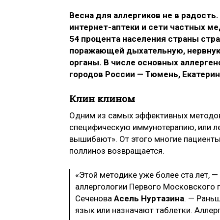
Весна для аллергиков не в радост
интернет-аптеки и сети частных м
54 процента населения страны стр
поражающей дыхательную, нервную,
органы. В числе основных аллерген
городов России — Тюмень, Екатерин
Клин клином
Одним из самых эффективных методов
специфическую иммунотерапию, или ле
вышибают». От этого многие пациент
поллиноз возвращается.
«Этой методике уже более ста лет, 
аллергологии Первого Московского 
Сеченова
Асель Нуртазина
. — Рань
язык или назначают таблетки. Аллер