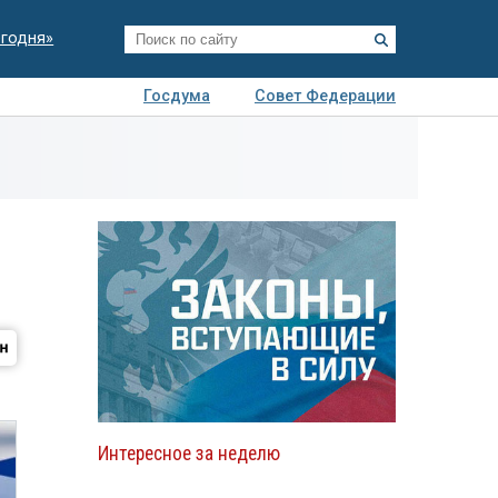
егодня»
Госдума
Совет Федерации
я
Авто
Недвижимость
Технологии
иза
Интересное за неделю