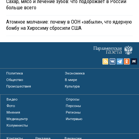
Сахар, мясо и лечение зубов: что подорожает в России
больше всего
Атомное молчание: почему в ООН «забыли», что ядерную
бомбу на Хиросиму сбросили США
Политика
Экономика
Общество
В мире
Происшествия
Культура
Видео
Опросы
Фото
Персоны
Мнения
Регионы
Медиацентр
Интервью
Колумнисты
Контакты
Реклама
Вакансии