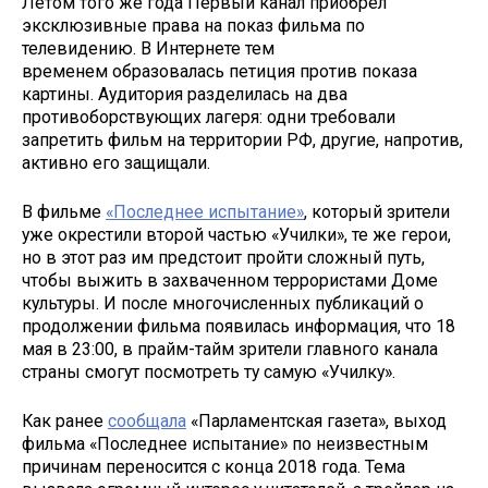
Летом того же года Первый канал приобрел
эксклюзивные права на показ фильма по
телевидению. В Интернете тем
временем образовалась петиция против показа
картины. Аудитория разделилась на два
противоборствующих лагеря: одни требовали
запретить фильм на территории РФ, другие, напротив,
активно его защищали.
В фильме
«Последнее испытание»
, который зрители
уже окрестили второй частью «Училки», те же герои,
но в этот раз им предстоит пройти сложный путь,
чтобы выжить в захваченном террористами Доме
культуры. И после многочисленных публикаций о
продолжении фильма появилась информация, что 18
мая в 23:00, в прайм-тайм зрители главного канала
страны смогут посмотреть ту самую «Училку».
Как ранее
сообщала
«Парламентская газета», выход
фильма «Последнее испытание» по неизвестным
причинам переносится с конца 2018 года. Тема