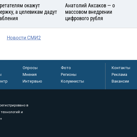
ретателям окажут
Анатолий Аксаков — о
ержку, а целевикам дадут
массовом внедрении
абления
цифрового рубля
Новости СМИ2
Опросы
Фото
Контакты
ы
Мнения
Регионы
Реклама
ентр
Интервью
Колумнисты
Вакансии
регистрировано в
 технологий и
8+