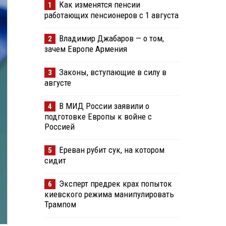
Как изменятся пенсии
1
работающих пенсионеров с 1 августа
Владимир Джабаров — о том,
2
зачем Европе Армения
Законы, вступающие в силу в
3
августе
В МИД России заявили о
4
подготовке Европы к войне с
Россией
Ереван рубит сук, на котором
5
сидит
Эксперт предрек крах попыток
6
киевского режима манипулировать
Трампом