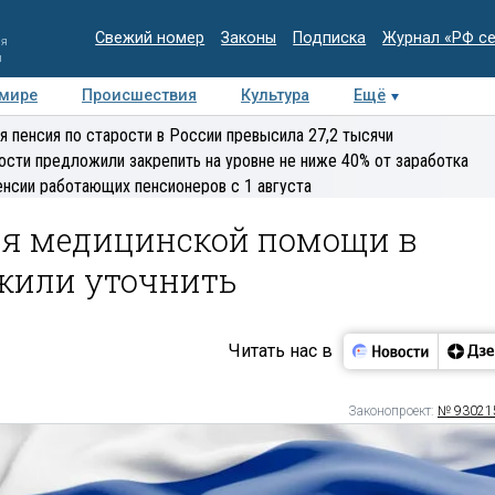
Свежий номер
Законы
Подписка
Журнал «РФ с
ия
и
 мире
Происшествия
Культура
Ещё
Медиацентр
Интервью
Колумнисты
Делова
я пенсия по старости в России превысила 27,2 тысячи
эксперт
ости предложили закрепить на уровне не ниже 40% от заработка
енсии работающих пенсионеров с 1 августа
ия медицинской помощи в
жили уточнить
Читать нас в
Законопроект:
№ 93021