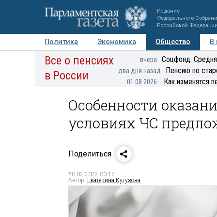
Издание
Федерального Собран
Российской Федераци
Политика
Экономика
Общество
В
Все о пенсиях
Фото
Авторы
Персоны
Мнения
Регионы
Соцфонд: Средня
вчера
Пенсию по стар
два дня назад
в России
Как изменятся п
01.08.2026
Особенности оказан
условиях ЧС предло
Поделиться
20.02.2022 00:17
Автор:
Екатерина Кутузова