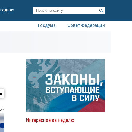
егодня»
Госдума
Совет Федерации
я
Авто
Недвижимость
Технологии
иза
5-7
Интересное за неделю